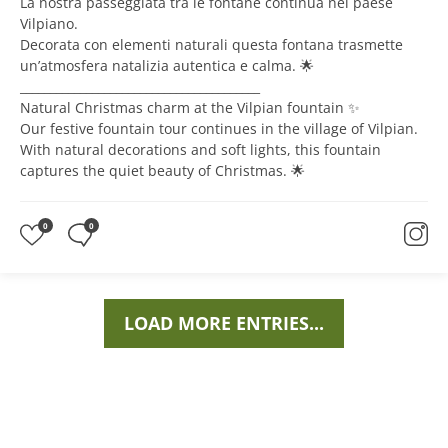
La nostra passeggiata tra le fontane continua nel paese
Vilpiano.
Decorata con elementi naturali questa fontana trasmette
un’atmosfera natalizia autentica e calma. 🌟
________________________________________
Natural Christmas charm at the Vilpian fountain ✨
Our festive fountain tour continues in the village of Vilpian.
With natural decorations and soft lights, this fountain
captures the quiet beauty of Christmas. 🌟
0
0
LOAD MORE ENTRIES...