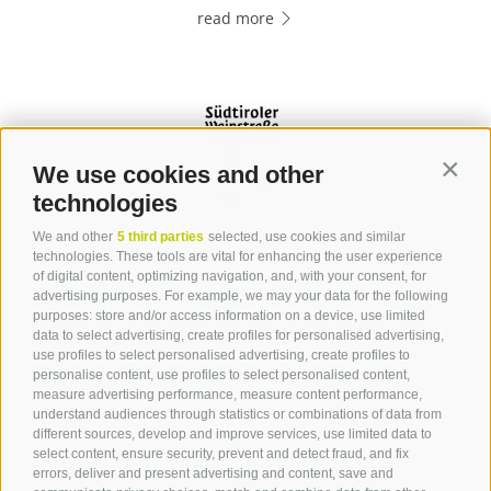
read more
We use cookies and other
Contin
technologies
We and other
5 third parties
selected, use cookies and similar
Contact
technologies. These tools are vital for enhancing the user experience
of digital content, optimizing navigation, and, with your consent, for
advertising purposes. For example, we may your data for the following
Tourist Office Terlan
purposes: store and/or access information on a device, use limited
data to select advertising, create profiles for personalised advertising,
Dr.-Weiser-Platz 2
use profiles to select personalised advertising, create profiles to
39018 Terlan BZ
personalise content, use profiles to select personalised content,
Tel. 0471 257 165
measure advertising performance, measure content performance,
info@terlan.info
understand audiences through statistics or combinations of data from
different sources, develop and improve services, use limited data to
select content, ensure security, prevent and detect fraud, and fix
errors, deliver and present advertising and content, save and