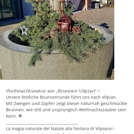
𝕎𝕖𝕚𝕙𝕟𝕒𝕔𝕙𝕥𝕤𝕟𝕒𝕥𝕦𝕣 𝕒𝕞 „𝔹𝕣𝕦𝕟𝕟𝕖𝕟 𝕍𝕚𝕝𝕡𝕚𝕒𝕟“ ✨
Unsere festliche Brunnenrunde führt uns nach Vilpian.
Mit Zweigen und Zapfen zeigt dieser naturnah geschmückte
Brunnen, wie still und ursprünglich Weihnachtszauber sein
kann. 🌟
________________________________________
La magia naturale del Natale alla fontana di Vilpiano✨