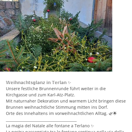
𝕎𝕖𝕚𝕙𝕟𝕒𝕔𝕙𝕥𝕤𝕘𝕝𝕒𝕟𝕫 𝕚𝕟 𝕋𝕖𝕣𝕝𝕒𝕟 ✨
Unsere festliche Brunnenrunde führt weiter in die
Kirchgasse und zum Karl-Atz-Platz.
Mit naturnaher Dekoration und warmem Licht bringen diese
Brunnen weihnachtliche Stimmung mitten ins Dorf.
Orte des Innehaltens im vorweihnachtlichen Alltag. 🌿🌟
________________________________________
La magia del Natale alle fontane a Terlano ✨
La nostra passeggiata tra le fontane continua nella via della