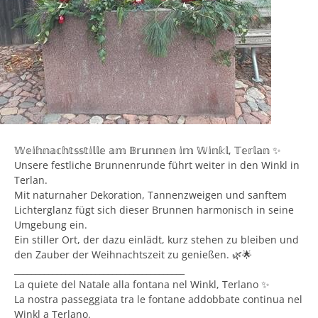
𝕎𝕖𝕚𝕙𝕟𝕒𝕔𝕙𝕥𝕤𝕤𝕥𝕚𝕝𝕝𝕖 𝕒𝕞 𝔹𝕣𝕦𝕟𝕟𝕖𝕟 𝕚𝕞 𝕎𝕚𝕟𝕜𝕝, 𝕋𝕖𝕣𝕝𝕒𝕟 ✨
Unsere festliche Brunnenrunde führt weiter in den Winkl in
Terlan.
Mit naturnaher Dekoration, Tannenzweigen und sanftem
Lichterglanz fügt sich dieser Brunnen harmonisch in seine
Umgebung ein.
Ein stiller Ort, der dazu einlädt, kurz stehen zu bleiben und
den Zauber der Weihnachtszeit zu genießen. 🌿🌟
________________________________________
La quiete del Natale alla fontana nel Winkl, Terlano ✨
La nostra passeggiata tra le fontane addobbate continua nel
Winkl a Terlano.