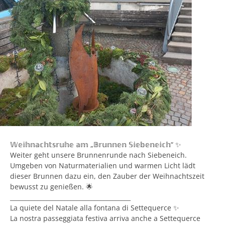
𝕎𝕖𝕚𝕙𝕟𝕒𝕔𝕙𝕥𝕤𝕣𝕦𝕙𝕖 𝕒𝕞 „𝔹𝕣𝕦𝕟𝕟𝕖𝕟 𝕊𝕚𝕖𝕓𝕖𝕟𝕖𝕚𝕔𝕙“ ✨
Weiter geht unsere Brunnenrunde nach Siebeneich.
Umgeben von Naturmaterialien und warmen Licht lädt
dieser Brunnen dazu ein, den Zauber der Weihnachtszeit
bewusst zu genießen. 🌟
________________________________________
La quiete del Natale alla fontana di Settequerce ✨
La nostra passeggiata festiva arriva anche a Settequerce