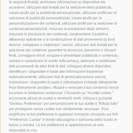
le seguenti finalità: archiviare informazioni su dispositivo e/o
Contatto
accedervi, utilizzare dati limitati per la selezione della pubblicità,
creare profili per la pubblicità personalizzata, utilizzare profili per la
selezione di pubblicità personalizzata, creare profili per la
Associazione Turistica
personalizzazione dei contenuti, utilizzare profili per la selezione di
Terlano
contenuti personalizzati, misurare le prestazioni degli annunci,
misurare le prestazioni dei contenuti, comprendere il pubblico
P.zza Dott. Weiser 2
attraverso statistiche o la combinazione di dati provenienti da fonti
39018 Terlano BZ
diverse, sviluppare e migliorare i servizi, utilizzare dati limitati per la
Tel. 0471 257 165
selezione dei contenuti, garantire la sicurezza, prevenire e rilevare
frodi, correggere errori, erogare e presentare pubblicità e contenuto,
info@terlan.info
salvare e comunicare le scelte sulla privacy, abbinare e combinare
dati provenienti da altre fonti di dati, collegare diversi dispositivi,
identificare i dispositivi in base alle informazioni trasmesse
automaticamente, utilizzare dati di geolocalizzazione precisi,
riconoscere i dispositivi in base a informazioni richieste attivamente.
Puoi liberamente prestare, rifiutare o revocare il tuo consenso senza
incorrere in limitazioni sostanziali. Cliccando su "Accetta cookie,"
acconsenti all'uso di cookie e strumenti simili. Utilizza il pulsante
"Gestisci Preferenze" per personalizzare le tue scelte o "Rifiuta tutto"
per proseguire senza cookie non strettamente necessari. Puoi
modificare le tue preferenze in qualsiasi momento cliccando sul link
"Preferenze Cookie" in fondo alla pagina o sull'icona dello scudo in
basso a sinistra. Le tue preferenze si applicheranno al solo
ARRIVO
dispositivo in uso.