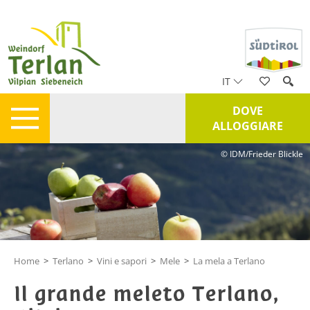
IT
DOVE
ALLOGGIARE
© IDM/Frieder Blickle
Home
>
Terlano
>
Vini e sapori
>
Mele
>
La mela a Terlano
Il grande meleto Terlano,