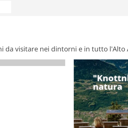
 da visitare nei dintorni e in tutto l'Alto
"Knottnki
"Knottnki
natura
natura
scopri di pi