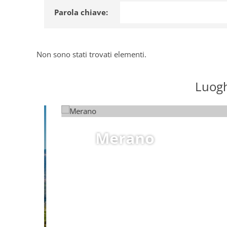
Parola chiave:
Non sono stati trovati elementi.
Luoghi
Merano
Merano
scopri di più