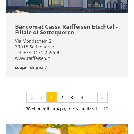
Bancomat Cassa Raiffeisen Etschtal -
Filiale di Settequerce
Via Mondschein 2
39018
Settequerce
Tel.
+39 0471 259590
www.raiffeisen.it
scopri di più
«
‹
1
2
3
4
›
»
38 elementi su 4 pagine, visualizzati 1-10