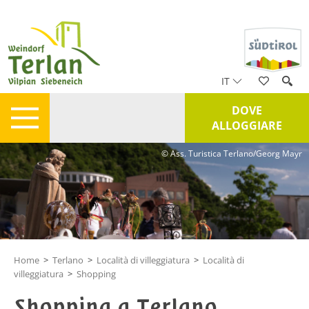
IT
DOVE
ALLOGGIARE
© Ass. Turistica Terlano/Georg Mayr
Home
>
Terlano
>
Località di villeggiatura
>
Località di
villeggiatura
>
Shopping
Shopping a Terlano,