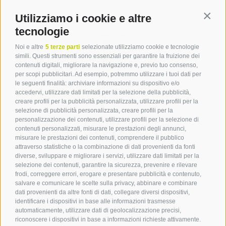
Utilizziamo i cookie e altre
Contin
tecnologie
Noi e altre
5 terze parti
selezionate utilizziamo cookie e tecnologie
simili. Questi strumenti sono essenziali per garantire la fruizione dei
contenuti digitali, migliorare la navigazione e, previo tuo consenso,
per scopi pubblicitari. Ad esempio, potremmo utilizzare i tuoi dati per
le seguenti finalità: archiviare informazioni su dispositivo e/o
Contatto
accedervi, utilizzare dati limitati per la selezione della pubblicità,
creare profili per la pubblicità personalizzata, utilizzare profili per la
selezione di pubblicità personalizzata, creare profili per la
Associazione Turistica
personalizzazione dei contenuti, utilizzare profili per la selezione di
Terlano
contenuti personalizzati, misurare le prestazioni degli annunci,
misurare le prestazioni dei contenuti, comprendere il pubblico
P.zza Dott. Weiser 2
attraverso statistiche o la combinazione di dati provenienti da fonti
39018 Terlano BZ
diverse, sviluppare e migliorare i servizi, utilizzare dati limitati per la
Tel. 0471 257 165
selezione dei contenuti, garantire la sicurezza, prevenire e rilevare
info@terlan.info
frodi, correggere errori, erogare e presentare pubblicità e contenuto,
salvare e comunicare le scelte sulla privacy, abbinare e combinare
dati provenienti da altre fonti di dati, collegare diversi dispositivi,
identificare i dispositivi in base alle informazioni trasmesse
automaticamente, utilizzare dati di geolocalizzazione precisi,
riconoscere i dispositivi in base a informazioni richieste attivamente.