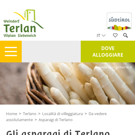
IT
DOVE
ALLOGGIARE
© www.spargelwirte.it
Home
>
Terlano
>
Località di villeggiatura
>
Da vedere
assolutamente
>
Asparagi di Terlano
Gli asparagi di Terlano