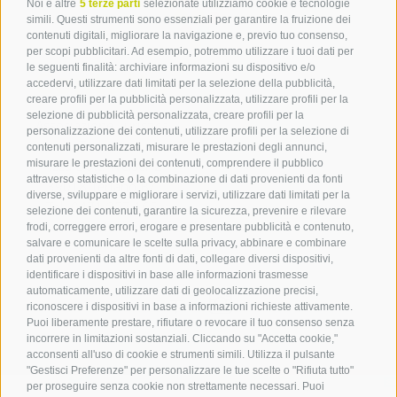
Noi e altre
5 terze parti
selezionate utilizziamo cookie e tecnologie
simili. Questi strumenti sono essenziali per garantire la fruizione dei
contenuti digitali, migliorare la navigazione e, previo tuo consenso,
per scopi pubblicitari. Ad esempio, potremmo utilizzare i tuoi dati per
le seguenti finalità: archiviare informazioni su dispositivo e/o
Contatto
accedervi, utilizzare dati limitati per la selezione della pubblicità,
creare profili per la pubblicità personalizzata, utilizzare profili per la
selezione di pubblicità personalizzata, creare profili per la
Associazione Turistica
personalizzazione dei contenuti, utilizzare profili per la selezione di
Terlano
contenuti personalizzati, misurare le prestazioni degli annunci,
misurare le prestazioni dei contenuti, comprendere il pubblico
P.zza Dott. Weiser 2
attraverso statistiche o la combinazione di dati provenienti da fonti
39018 Terlano BZ
diverse, sviluppare e migliorare i servizi, utilizzare dati limitati per la
Tel. 0471 257 165
selezione dei contenuti, garantire la sicurezza, prevenire e rilevare
info@terlan.info
frodi, correggere errori, erogare e presentare pubblicità e contenuto,
salvare e comunicare le scelte sulla privacy, abbinare e combinare
dati provenienti da altre fonti di dati, collegare diversi dispositivi,
identificare i dispositivi in base alle informazioni trasmesse
automaticamente, utilizzare dati di geolocalizzazione precisi,
riconoscere i dispositivi in base a informazioni richieste attivamente.
Puoi liberamente prestare, rifiutare o revocare il tuo consenso senza
incorrere in limitazioni sostanziali. Cliccando su "Accetta cookie,"
acconsenti all'uso di cookie e strumenti simili. Utilizza il pulsante
"Gestisci Preferenze" per personalizzare le tue scelte o "Rifiuta tutto"
per proseguire senza cookie non strettamente necessari. Puoi