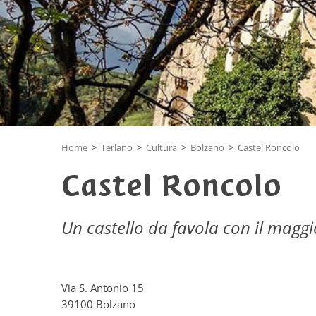
Home
>
Terlano
>
Cultura
>
Bolzano
>
Castel Roncolo
Castel Roncolo
Un castello da favola con il maggio
Via S. Antonio 15
39100 Bolzano