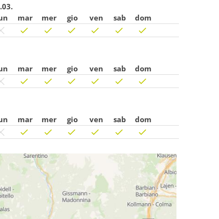
.03.
un
mar
mer
gio
ven
sab
dom
un
mar
mer
gio
ven
sab
dom
un
mar
mer
gio
ven
sab
dom