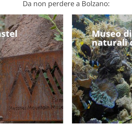
Da non perdere a Bolzano:
stel
stel
Museo di
Museo di
naturali 
naturali 
scopri di pi