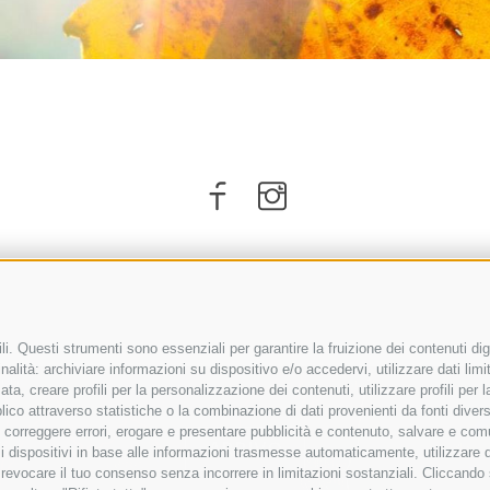
i. Questi strumenti sono essenziali per garantire la fruizione dei contenuti dig
alità: archiviare informazioni su dispositivo e/o accedervi, utilizzare dati limita
zata, creare profili per la personalizzazione dei contenuti, utilizzare profili per
co attraverso statistiche o la combinazione di dati provenienti da fonti diverse, 
i, correggere errori, erogare e presentare pubblicità e contenuto, salvare e co
ARRIVO
are i dispositivi in base alle informazioni trasmesse automaticamente, utilizzare 
o revocare il tuo consenso senza incorrere in limitazioni sostanziali. Cliccando