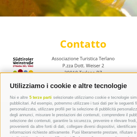
Contatto
Associazione Turistica Terlano
P.zza Dott. Weiser 2
39018 Terlano BZ
Tel. 0471 257 165
Utilizziamo i cookie e altre tecnologie
info@terlan.info
Noi e altre
5 terze parti
selezionate utilizziamo cookie e tecnologie simil
pubblicitari. Ad esempio, potremmo utilizzare i tuoi dati per le seguenti fin
personalizzata, utilizzare profili per la selezione di pubblicità personaliz
degli annunci, misurare le prestazioni dei contenuti, comprendere il pubbli
selezione dei contenuti, garantire la sicurezza, prevenire e rilevare frod
provenienti da altre fonti di dati, collegare diversi dispositivi, identific
informazioni richieste attivamente. Puoi liberamente prestare, rifiutare 