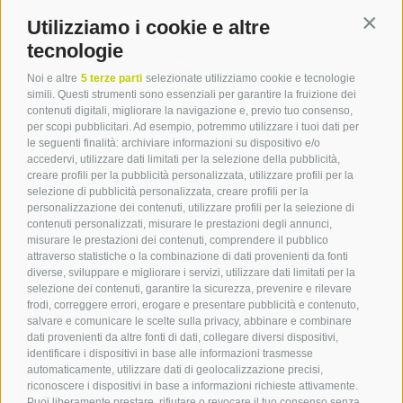
Utilizziamo i cookie e altre
Contin
tecnologie
Noi e altre
5 terze parti
selezionate utilizziamo cookie e tecnologie
simili. Questi strumenti sono essenziali per garantire la fruizione dei
contenuti digitali, migliorare la navigazione e, previo tuo consenso,
per scopi pubblicitari. Ad esempio, potremmo utilizzare i tuoi dati per
le seguenti finalità: archiviare informazioni su dispositivo e/o
Contatto
accedervi, utilizzare dati limitati per la selezione della pubblicità,
creare profili per la pubblicità personalizzata, utilizzare profili per la
selezione di pubblicità personalizzata, creare profili per la
Associazione Turistica
personalizzazione dei contenuti, utilizzare profili per la selezione di
Terlano
contenuti personalizzati, misurare le prestazioni degli annunci,
misurare le prestazioni dei contenuti, comprendere il pubblico
P.zza Dott. Weiser 2
attraverso statistiche o la combinazione di dati provenienti da fonti
39018 Terlano BZ
diverse, sviluppare e migliorare i servizi, utilizzare dati limitati per la
Tel. 0471 257 165
selezione dei contenuti, garantire la sicurezza, prevenire e rilevare
info@terlan.info
frodi, correggere errori, erogare e presentare pubblicità e contenuto,
salvare e comunicare le scelte sulla privacy, abbinare e combinare
dati provenienti da altre fonti di dati, collegare diversi dispositivi,
identificare i dispositivi in base alle informazioni trasmesse
automaticamente, utilizzare dati di geolocalizzazione precisi,
riconoscere i dispositivi in base a informazioni richieste attivamente.
Puoi liberamente prestare, rifiutare o revocare il tuo consenso senza