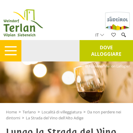
IT
DOVE
ALLOGGIARE
© Appiano/Marion Lafogler
Home
>
Terlano
>
Località di villeggiatura
>
Da non perdere nei
dintorni
>
La Strada del Vino dell'Alto Adige
Lungo la Strada del Vino