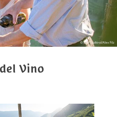
© IDM Südtirol/Alex Filz
 del Vino