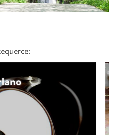
ttequerce:
i distillati di frutta sono un
nte nobile. Lasciatevi
ù