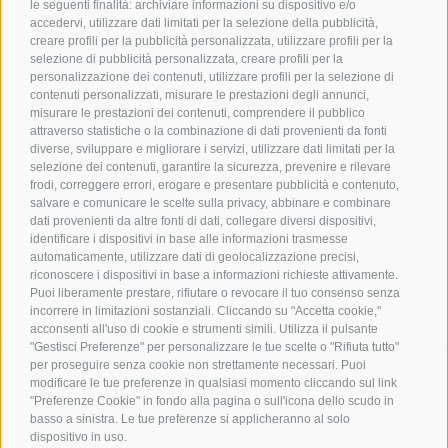
le seguenti finalità: archiviare informazioni su dispositivo e/o
Contatto
accedervi, utilizzare dati limitati per la selezione della pubblicità,
creare profili per la pubblicità personalizzata, utilizzare profili per la
selezione di pubblicità personalizzata, creare profili per la
Associazione Turistica
personalizzazione dei contenuti, utilizzare profili per la selezione di
Terlano
contenuti personalizzati, misurare le prestazioni degli annunci,
misurare le prestazioni dei contenuti, comprendere il pubblico
P.zza Dott. Weiser 2
attraverso statistiche o la combinazione di dati provenienti da fonti
39018 Terlano BZ
diverse, sviluppare e migliorare i servizi, utilizzare dati limitati per la
Tel. 0471 257 165
selezione dei contenuti, garantire la sicurezza, prevenire e rilevare
info@terlan.info
frodi, correggere errori, erogare e presentare pubblicità e contenuto,
salvare e comunicare le scelte sulla privacy, abbinare e combinare
dati provenienti da altre fonti di dati, collegare diversi dispositivi,
identificare i dispositivi in base alle informazioni trasmesse
automaticamente, utilizzare dati di geolocalizzazione precisi,
riconoscere i dispositivi in base a informazioni richieste attivamente.
Puoi liberamente prestare, rifiutare o revocare il tuo consenso senza
incorrere in limitazioni sostanziali. Cliccando su "Accetta cookie,"
acconsenti all'uso di cookie e strumenti simili. Utilizza il pulsante
"Gestisci Preferenze" per personalizzare le tue scelte o "Rifiuta tutto"
per proseguire senza cookie non strettamente necessari. Puoi
modificare le tue preferenze in qualsiasi momento cliccando sul link
"Preferenze Cookie" in fondo alla pagina o sull'icona dello scudo in
ARRIVO
basso a sinistra. Le tue preferenze si applicheranno al solo
dispositivo in uso.