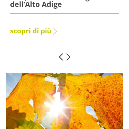
lto Adige
Firmiano
 di più
scopri di 