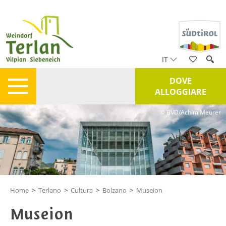
IT
DOVE
ALLOGGIARE
© BVD/Achim Meurer
Home
>
Terlano
>
Cultura
>
Bolzano
>
Museion
Museion