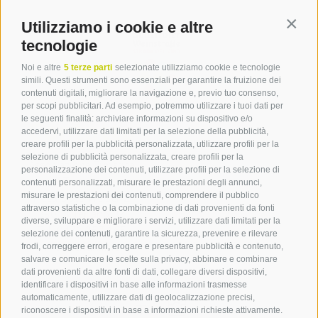
Utilizziamo i cookie e altre
Contin
tecnologie
Noi e altre
5 terze parti
selezionate utilizziamo cookie e tecnologie
simili. Questi strumenti sono essenziali per garantire la fruizione dei
contenuti digitali, migliorare la navigazione e, previo tuo consenso,
per scopi pubblicitari. Ad esempio, potremmo utilizzare i tuoi dati per
le seguenti finalità: archiviare informazioni su dispositivo e/o
Contatto
accedervi, utilizzare dati limitati per la selezione della pubblicità,
creare profili per la pubblicità personalizzata, utilizzare profili per la
selezione di pubblicità personalizzata, creare profili per la
Associazione Turistica
personalizzazione dei contenuti, utilizzare profili per la selezione di
Terlano
contenuti personalizzati, misurare le prestazioni degli annunci,
misurare le prestazioni dei contenuti, comprendere il pubblico
P.zza Dott. Weiser 2
attraverso statistiche o la combinazione di dati provenienti da fonti
39018 Terlano BZ
diverse, sviluppare e migliorare i servizi, utilizzare dati limitati per la
Tel. 0471 257 165
selezione dei contenuti, garantire la sicurezza, prevenire e rilevare
info@terlan.info
frodi, correggere errori, erogare e presentare pubblicità e contenuto,
salvare e comunicare le scelte sulla privacy, abbinare e combinare
dati provenienti da altre fonti di dati, collegare diversi dispositivi,
identificare i dispositivi in base alle informazioni trasmesse
automaticamente, utilizzare dati di geolocalizzazione precisi,
riconoscere i dispositivi in base a informazioni richieste attivamente.