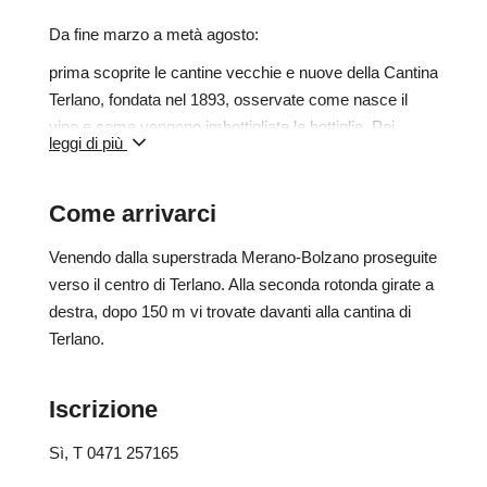
Da fine marzo a metà agosto:
prima scoprite le cantine vecchie e nuove della Cantina
Terlano, fondata nel 1893, osservate come nasce il
vino e come vengono imbottigliate le bottiglie. Poi
leggi di più
potrete degustare cinque vini di Terlano e Andriano.
Costo: 30 € (15 € se si partecipa solo alla visita
Come arrivarci
guidata)
È necessaria la prenotazione presso l'Associazione
Venendo dalla superstrada Merano-Bolzano proseguite
Turistica di Terlano o Andriano.
verso il centro di Terlano. Alla seconda rotonda girate a
destra, dopo 150 m vi trovate davanti alla cantina di
È severamente vietato portare con sé animali di
Terlano.
qualsiasi specie per il tour guidato e la degustazione.
Iscrizione
Sì
, T 0471 257165