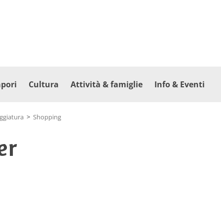
apori
Cultura
Attività & famiglie
Info & Eventi
eggiatura
>
Shopping
er