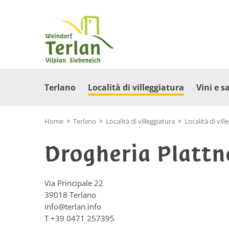
Terlano
Località di villeggiatura
Vini e s
Home
>
Terlano
>
Località di villeggiatura
>
Località di vill
Drogheria Plattn
Via Principale 22
39018
Terlano
info@terlan.info
T
+39 0471 257395