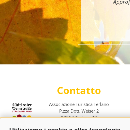
Approf
Contatto
Associazione Turistica Terlano
P.zza Dott. Weiser 2
39018 Terlano BZ
Tel. 0471 257 165