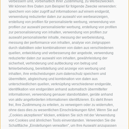
verbessern und, vorbehaltlich Ihrer Zustimmung, zu Werbezwecken.
Wir können Ihre Daten zum Beispiel für folgende Zwecke verwenden:
speichern von oder zugriff auf informationen auf einem endgerät,
verwendung reduzierter daten zur auswahl von werbeanzeigen,
erstellung von profilen für personalisierte werbung, verwendung von
profilen zur auswahl personalisierter werbung, erstellung von profilen
zur personalisierung von inhalten, verwendung von profilen zur
Kontakt
auswahl personalisierter inhalte, messung der werbeleistung,
messung der performance von inhalten, analyse von zielgruppen
durch statistiken oder kombinationen von daten aus verschiedenen
Tourismusverein Terlan
quellen, entwicklung und verbesserung der angebote, verwendung
reduzierter daten zur auswahl von inhalten, gewährleistung der
Dr.-Weiser-Platz 2
sicherheit, verhinderung und aufdeckung von betrug und
I - 39018 Terlan BZ
fehlerbehebung, bereitstellung und anzeige von werbung und
Tel. +39 0471 257 165
inhalten, ihre entscheidungen zum datenschutz speichern und
info@terlan.info
übermitteln, abgleichung und kombination von daten aus
unterschiedlichen quellen, verknüpfung verschiedener endgeräte,
identifikation von endgeräten anhand automatisch übermittelter
informationen, verwendung genauer standortdaten, geräte anhand
von aktiv angeforderten informationen identifizieren. Es steht Ihnen
frei, Ihre Zustimmung zu erteilen, zu verweigern oder zu widerrufen,
ohne dass dies zu wesentlichen Einschränkungen führt. Wenn Sie auf
„Cookies akzeptieren" klicken, erklären Sie sich mit der Verwendung
von Cookies und ähnlichen Tools einverstanden. Verwenden Sie die
Schaltfläche „Einstellungen verwalten", um Ihre Auswahl anzupassen