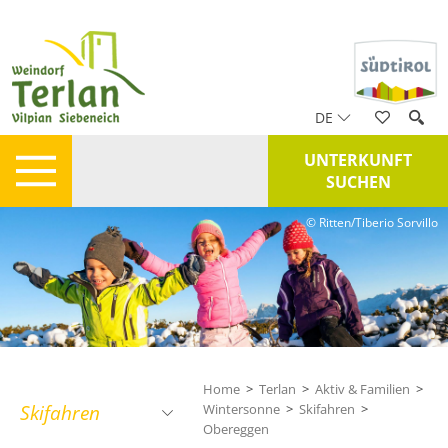
DE
UNTERKUNFT
SUCHEN
© Ritten/Tiberio Sorvillo
Home
>
Terlan
>
Aktiv & Familien
>
Skifahren
Wintersonne
>
Skifahren
>
Obereggen