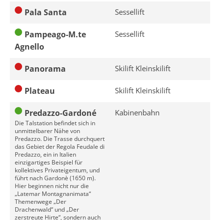
Pala Santa
Sessellift
Pampeago-M.te
Sessellift
Agnello
Panorama
Skilift Kleinskilift
Plateau
Skilift Kleinskilift
Predazzo-Gardoné
Kabinenbahn
Die Talstation befindet sich in
unmittelbarer Nähe von
Predazzo. Die Trasse durchquert
das Gebiet der Regola Feudale di
Predazzo, ein in Italien
einzigartiges Beispiel für
kollektives Privateigentum, und
führt nach Gardonè (1650 m).
Hier beginnen nicht nur die
„Latemar Montagnanimata“
Themenwege „Der
Drachenwald“ und „Der
zerstreute Hirte“, sondern auch