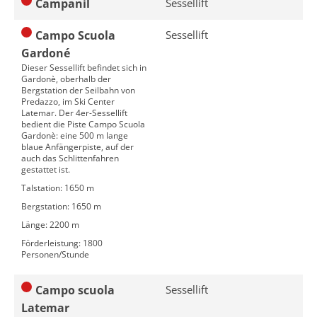
Campanil
Sessellift
Campo Scuola
Sessellift
Gardoné
Dieser Sessellift befindet sich in
Gardonè, oberhalb der
Bergstation der Seilbahn von
Predazzo, im Ski Center
Latemar. Der 4er-Sessellift
bedient die Piste Campo Scuola
Gardonè: eine 500 m lange
blaue Anfängerpiste, auf der
auch das Schlittenfahren
gestattet ist.
Talstation: 1650 m
Bergstation: 1650 m
Länge: 2200 m
Förderleistung: 1800
Personen/Stunde
Campo scuola
Sessellift
Latemar