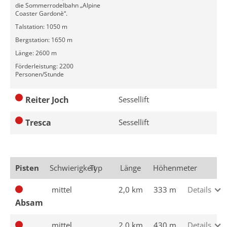
die Sommerrodelbahn „Alpine
Coaster Gardonè“.
Talstation: 1050 m
Bergstation: 1650 m
Länge: 2600 m
Förderleistung: 2200
Personen/Stunde
Reiter Joch
Sessellift
Tresca
Sessellift
Pisten
Schwierigkeit
Typ
Länge
Höhenmeter
mittel
2,0 km
333 m
Details
Absam
mittel
2,0 km
430 m
Details