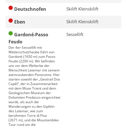
Deutschnofen
Skilift Kleinskilift
Eben
Skilift Kleinskilift
Gardoné-Passo
Sessellift
Feudo
Der 4er-Sessellift mit
Wetterschutzhaube führt von
Gardonè (1650 m) zum Passo
Feudo (2200 m). Wir befinden
uns vor dem Welterbe der
Menschheit Latemar mit seinem
atemraubenden Panorama. Hier
starten sowohl der „Geotrail Dos
Capèl“, der in Zusammenarbeit
mit dem Muse Trient und dem
Geologischen Museum der
Dolomiten Predazzo eingerichtet
wurde, als auch die
Wanderungen zu den Gipfeln
des Latemar, wie zum
berühmten Torre di Pisa
(2671 m), und die Mountainbike-
Tour rund um die