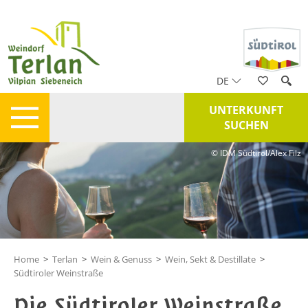
DE
UNTERKUNFT
SUCHEN
© IDM Südtirol/Alex Filz
Home
>
Terlan
>
Wein & Genuss
>
Wein, Sekt & Destillate
>
Südtiroler Weinstraße
Die Südtiroler Weinstraße