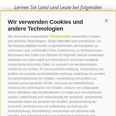
Lernen Sie Land und Leute bei folgenden
Top-Veranstaltungen kennen und lieben!
Wir verwenden Cookies und
Contin
weiterlesen
andere Technologien
Wir und andere ausgewählte
5 Drittparteien
verwenden Cookies
und ähnliche Technologien. Diese Hilfsmittel sind unerlässlich, um
die Nutzung digitaler Inhalte zu gewährleisten, die Navigation zu
verbessern und, vorbehaltlich Ihrer Zustimmung, zu Werbezwecken.
Wir können Ihre Daten zum Beispiel für folgende Zwecke verwenden:
speichern von oder zugriff auf informationen auf einem endgerät,
verwendung reduzierter daten zur auswahl von werbeanzeigen,
erstellung von profilen für personalisierte werbung, verwendung von
profilen zur auswahl personalisierter werbung, erstellung von profilen
zur personalisierung von inhalten, verwendung von profilen zur
Kontakt
auswahl personalisierter inhalte, messung der werbeleistung,
messung der performance von inhalten, analyse von zielgruppen
durch statistiken oder kombinationen von daten aus verschiedenen
Tourismusverein Terlan
quellen, entwicklung und verbesserung der angebote, verwendung
reduzierter daten zur auswahl von inhalten, gewährleistung der
Dr.-Weiser-Platz 2
sicherheit, verhinderung und aufdeckung von betrug und
I - 39018 Terlan BZ
fehlerbehebung, bereitstellung und anzeige von werbung und
Tel. +39 0471 257 165
inhalten, ihre entscheidungen zum datenschutz speichern und