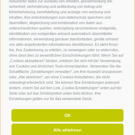
reduzierter daten zur auswahl von inhalten, gewährleistung der
Dr.-Weiser-Platz 2
sicherheit, verhinderung und aufdeckung von betrug und
I - 39018 Terlan BZ
fehlerbehebung, bereitstellung und anzeige von werbung und
Tel. +39 0471 257 165
inhalten, ihre entscheidungen zum datenschutz speichern und
info@terlan.info
übermitteln, abgleichung und kombination von daten aus
unterschiedlichen quellen, verknüpfung verschiedener endgeräte,
identifikation von endgeräten anhand automatisch übermittelter
informationen, verwendung genauer standortdaten, geräte anhand
von aktiv angeforderten informationen identifizieren. Es steht Ihnen
frei, Ihre Zustimmung zu erteilen, zu verweigern oder zu widerrufen,
ohne dass dies zu wesentlichen Einschränkungen führt. Wenn Sie auf
„Cookies akzeptieren" klicken, erklären Sie sich mit der Verwendung
von Cookies und ähnlichen Tools einverstanden. Verwenden Sie die
Schaltfläche „Einstellungen verwalten", um Ihre Auswahl anzupassen
oder „Alle ablehnen", um ohne Cookies fortzufahren, die nicht
unbedingt erforderlich sind. Sie können Ihre Einstellungen jederzeit
ändern, indem Sie auf den Link „Cookie-Einstellungen" unten auf der
ANREISE
Seite oder auf das Schildsymbol unten links klicken. Ihre
Einstellungen gelten nur für das verwendete Gerät.
OK
Alle ablehnen
Sitemap
.
Impressum
.
Transparenz Beiträge
.
Cookie-