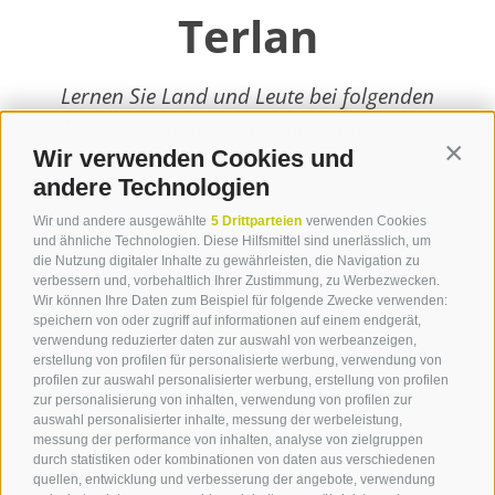
Terlan
Lernen Sie Land und Leute bei folgenden
Top-Veranstaltungen kennen und lieben!
Wir verwenden Cookies und
Contin
weiterlesen
andere Technologien
Wir und andere ausgewählte
5 Drittparteien
verwenden Cookies
und ähnliche Technologien. Diese Hilfsmittel sind unerlässlich, um
die Nutzung digitaler Inhalte zu gewährleisten, die Navigation zu
verbessern und, vorbehaltlich Ihrer Zustimmung, zu Werbezwecken.
Wir können Ihre Daten zum Beispiel für folgende Zwecke verwenden:
speichern von oder zugriff auf informationen auf einem endgerät,
verwendung reduzierter daten zur auswahl von werbeanzeigen,
erstellung von profilen für personalisierte werbung, verwendung von
profilen zur auswahl personalisierter werbung, erstellung von profilen
zur personalisierung von inhalten, verwendung von profilen zur
Kontakt
auswahl personalisierter inhalte, messung der werbeleistung,
messung der performance von inhalten, analyse von zielgruppen
durch statistiken oder kombinationen von daten aus verschiedenen
Tourismusverein Terlan
quellen, entwicklung und verbesserung der angebote, verwendung