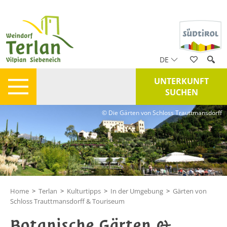
DE
UNTERKUNFT
SUCHEN
© Die Gärten von Schloss Trauttmansdorff
Home
>
Terlan
>
Kulturtipps
>
In der Umgebung
>
Gärten von
Schloss Trauttmansdorff & Touriseum
Botanische Gärten &