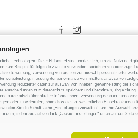
hnologien
che Technologien. Diese Hilfsmittel sind unerlässlich, um die Nutzung digita
n zum Beispiel für folgende Zwecke verwenden: speichern von oder zugriff a
lisierte werbung, verwendung von profilen zur auswahl personalisierter werbun
 der werbeleistung, messung der performance von inhalten, analyse von zielgr
wendung reduzierter daten zur auswahl von inhalten, gewährleistung der sich
ihre entscheidungen zum datenschutz speichern und übermitteln, abgleichung 
hand automatisch übermittelter informationen, verwendung genauer standortda
ANREISE
rweigern oder zu widerrufen, ohne dass dies zu wesentlichen Einschränkungen f
wenden Sie die Schaltfläche „Einstellungen verwalten", um Ihre Auswahl anz
it ändern, indem Sie auf den Link „Cookie-Einstellungen" unten auf der Seite 