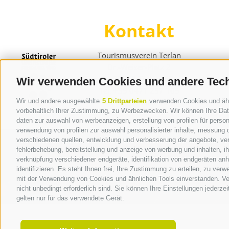
Kontakt
Tourismusverein Terlan
Dr.-Weiser-Platz 2
I - 39018 Terlan BZ
Wir verwenden Cookies und andere Tec
Tel. +39 0471 257 165
info@terlan.info
Wir und andere ausgewählte
5 Drittparteien
verwenden Cookies und ähnli
vorbehaltlich Ihrer Zustimmung, zu Werbezwecken. Wir können Ihre Date
daten zur auswahl von werbeanzeigen, erstellung von profilen für persona
verwendung von profilen zur auswahl personalisierter inhalte, messung
verschiedenen quellen, entwicklung und verbesserung der angebote, ver
fehlerbehebung, bereitstellung und anzeige von werbung und inhalten, 
verknüpfung verschiedener endgeräte, identifikation von endgeräten an
identifizieren. Es steht Ihnen frei, Ihre Zustimmung zu erteilen, zu ve
mit der Verwendung von Cookies und ähnlichen Tools einverstanden. Ver
nicht unbedingt erforderlich sind. Sie können Ihre Einstellungen jederze
gelten nur für das verwendete Gerät.