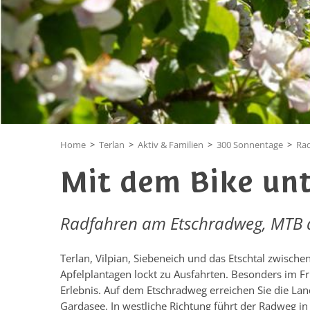
Home
>
Terlan
>
Aktiv & Familien
>
300 Sonnentage
>
Rad
Mit dem Bike un
Radfahren am Etschradweg, MTB 
Terlan, Vilpian, Siebeneich und das Etschtal zwisc
Apfelplantagen lockt zu Ausfahrten. Besonders im F
Erlebnis. Auf dem Etschradweg erreichen Sie die La
Gardasee. In westliche Richtung führt der Radweg in