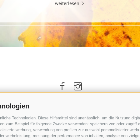
weiterlesen
hnologien
che Technologien. Diese Hilfsmittel sind unerlässlich, um die Nutzung digita
n zum Beispiel für folgende Zwecke verwenden: speichern von oder zugriff a
lisierte werbung, verwendung von profilen zur auswahl personalisierter werbun
 der werbeleistung, messung der performance von inhalten, analyse von zielgr