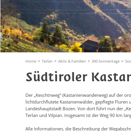
Home
>
Terlan
>
Aktiv & Familien
>
300 Sonnentage
>
Süd
Südtiroler Kast
Der „Keschtnweg“ (Kastanienwanderweg) auf der orogr
lichtdurchflutete Kastanienwälder, gepflegte Fluren
Landeshauptstadt Bozen. Von dort führt nun der „K
Terlan und Vilpian. Insgesamt ist der Weg 90 km lan
Alle Informationen, die Beschreibung der Wegabschni