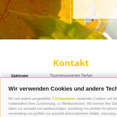
Kontakt
Tourismusverein Terlan
Dr.-Weiser-Platz 2
I - 39018 Terlan BZ
Wir verwenden Cookies und andere Tec
Tel. +39 0471 257 165
Wir und andere ausgewählte
5 Drittparteien
info@terlan.info
verwenden Cookies und ähnli
vorbehaltlich Ihrer Zustimmung, zu Werbezwecken. Wir können Ihre Date
daten zur auswahl von werbeanzeigen, erstellung von profilen für persona
verwendung von profilen zur auswahl personalisierter inhalte, messung