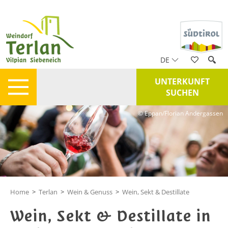
DE
UNTERKUNFT
SUCHEN
© Eppan/Florian Andergassen
Home
>
Terlan
>
Wein & Genuss
>
Wein, Sekt & Destillate
Wein, Sekt & Destillate in