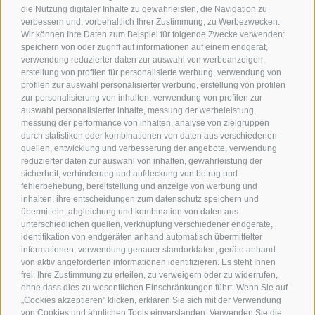
die Nutzung digitaler Inhalte zu gewährleisten, die Navigation zu
verbessern und, vorbehaltlich Ihrer Zustimmung, zu Werbezwecken.
Wir können Ihre Daten zum Beispiel für folgende Zwecke verwenden:
speichern von oder zugriff auf informationen auf einem endgerät,
verwendung reduzierter daten zur auswahl von werbeanzeigen,
erstellung von profilen für personalisierte werbung, verwendung von
profilen zur auswahl personalisierter werbung, erstellung von profilen
zur personalisierung von inhalten, verwendung von profilen zur
Kontakt
auswahl personalisierter inhalte, messung der werbeleistung,
messung der performance von inhalten, analyse von zielgruppen
durch statistiken oder kombinationen von daten aus verschiedenen
Tourismusverein Terlan
quellen, entwicklung und verbesserung der angebote, verwendung
reduzierter daten zur auswahl von inhalten, gewährleistung der
Dr.-Weiser-Platz 2
sicherheit, verhinderung und aufdeckung von betrug und
I - 39018 Terlan BZ
fehlerbehebung, bereitstellung und anzeige von werbung und
Tel. +39 0471 257 165
inhalten, ihre entscheidungen zum datenschutz speichern und
info@terlan.info
übermitteln, abgleichung und kombination von daten aus
unterschiedlichen quellen, verknüpfung verschiedener endgeräte,
identifikation von endgeräten anhand automatisch übermittelter
informationen, verwendung genauer standortdaten, geräte anhand
von aktiv angeforderten informationen identifizieren. Es steht Ihnen
frei, Ihre Zustimmung zu erteilen, zu verweigern oder zu widerrufen,
ohne dass dies zu wesentlichen Einschränkungen führt. Wenn Sie auf
„Cookies akzeptieren" klicken, erklären Sie sich mit der Verwendung
von Cookies und ähnlichen Tools einverstanden. Verwenden Sie die