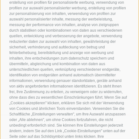
erstellung von profilen für personalisierte werbung, verwendung von
profilen zur auswahl personalisierter werbung, erstellung von profilen
zur personalisierung von inhalten, verwendung von profilen zur
Kontakt
auswahl personalisierter inhalte, messung der werbeleistung,
messung der performance von inhalten, analyse von zielgruppen
durch statistiken oder kombinationen von daten aus verschiedenen
Tourismusverein Terlan
quellen, entwicklung und verbesserung der angebote, verwendung
reduzierter daten zur auswahl von inhalten, gewährleistung der
Dr.-Weiser-Platz 2
sicherheit, verhinderung und aufdeckung von betrug und
I - 39018 Terlan BZ
fehlerbehebung, bereitstellung und anzeige von werbung und
Tel. +39 0471 257 165
inhalten, ihre entscheidungen zum datenschutz speichern und
info@terlan.info
übermitteln, abgleichung und kombination von daten aus
unterschiedlichen quellen, verknüpfung verschiedener endgeräte,
identifikation von endgeräten anhand automatisch übermittelter
informationen, verwendung genauer standortdaten, geräte anhand
von aktiv angeforderten informationen identifizieren. Es steht Ihnen
frei, Ihre Zustimmung zu erteilen, zu verweigern oder zu widerrufen,
ohne dass dies zu wesentlichen Einschränkungen führt. Wenn Sie auf
„Cookies akzeptieren" klicken, erklären Sie sich mit der Verwendung
von Cookies und ähnlichen Tools einverstanden. Verwenden Sie die
Schaltfläche „Einstellungen verwalten", um Ihre Auswahl anzupassen
oder „Alle ablehnen", um ohne Cookies fortzufahren, die nicht
unbedingt erforderlich sind. Sie können Ihre Einstellungen jederzeit
ändern, indem Sie auf den Link „Cookie-Einstellungen" unten auf der
ANREISE
Seite oder auf das Schildsymbol unten links klicken. Ihre