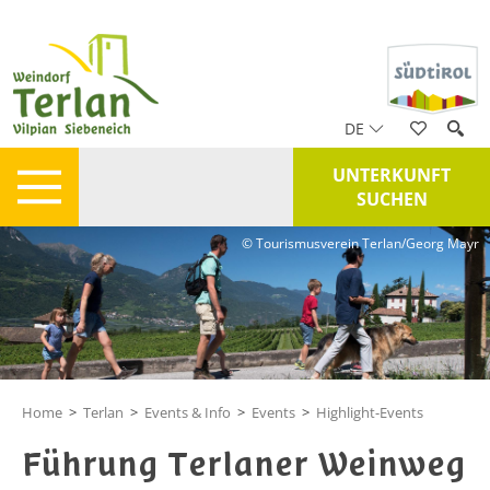
DE
UNTERKUNFT
SUCHEN
© Tourismusverein Terlan/Georg Mayr
Home
>
Terlan
>
Events & Info
>
Events
>
Highlight-Events
Führung Terlaner Weinweg