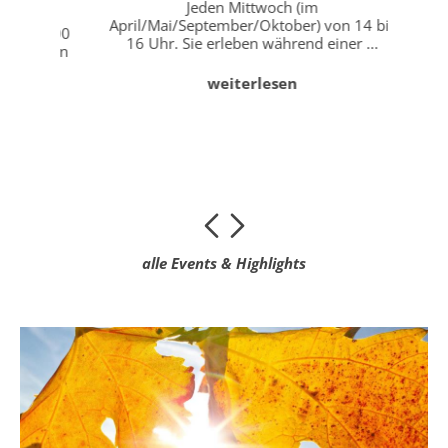
Sü
Jeden Mittwoch (im
Ma
April/Mai/September/Oktober) von 14 bis
 15.00
16 Uhr. Sie erleben während einer ...
 neuen
weiterlesen
"WeinK
alle Events & Highlights