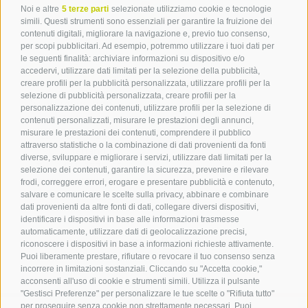
Noi e altre
5 terze parti
selezionate utilizziamo cookie e tecnologie
simili. Questi strumenti sono essenziali per garantire la fruizione dei
contenuti digitali, migliorare la navigazione e, previo tuo consenso,
per scopi pubblicitari. Ad esempio, potremmo utilizzare i tuoi dati per
le seguenti finalità: archiviare informazioni su dispositivo e/o
Contatto
accedervi, utilizzare dati limitati per la selezione della pubblicità,
creare profili per la pubblicità personalizzata, utilizzare profili per la
selezione di pubblicità personalizzata, creare profili per la
Associazione Turistica
personalizzazione dei contenuti, utilizzare profili per la selezione di
Terlano
contenuti personalizzati, misurare le prestazioni degli annunci,
misurare le prestazioni dei contenuti, comprendere il pubblico
P.zza Dott. Weiser 2
attraverso statistiche o la combinazione di dati provenienti da fonti
39018 Terlano BZ
diverse, sviluppare e migliorare i servizi, utilizzare dati limitati per la
Tel. 0471 257 165
selezione dei contenuti, garantire la sicurezza, prevenire e rilevare
info@terlan.info
frodi, correggere errori, erogare e presentare pubblicità e contenuto,
salvare e comunicare le scelte sulla privacy, abbinare e combinare
dati provenienti da altre fonti di dati, collegare diversi dispositivi,
identificare i dispositivi in base alle informazioni trasmesse
automaticamente, utilizzare dati di geolocalizzazione precisi,
riconoscere i dispositivi in base a informazioni richieste attivamente.
Puoi liberamente prestare, rifiutare o revocare il tuo consenso senza
incorrere in limitazioni sostanziali. Cliccando su "Accetta cookie,"
acconsenti all'uso di cookie e strumenti simili. Utilizza il pulsante
"Gestisci Preferenze" per personalizzare le tue scelte o "Rifiuta tutto"
per proseguire senza cookie non strettamente necessari. Puoi