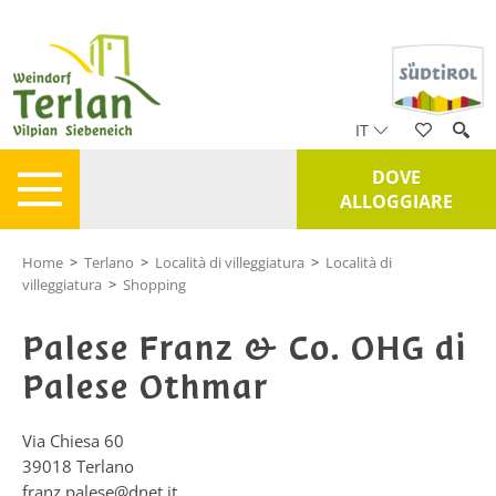
IT
DOVE
ALLOGGIARE
Home
>
Terlano
>
Località di villeggiatura
>
Località di
villeggiatura
>
Shopping
Palese Franz & Co. OHG di
Palese Othmar
Via Chiesa 60
39018
Terlano
franz.palese@dnet.it