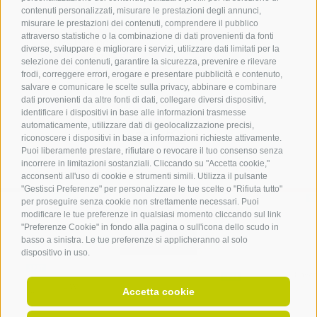
Terlano
contenuti personalizzati, misurare le prestazioni degli annunci,
misurare le prestazioni dei contenuti, comprendere il pubblico
P.zza Dott. Weiser 2
attraverso statistiche o la combinazione di dati provenienti da fonti
39018 Terlano BZ
diverse, sviluppare e migliorare i servizi, utilizzare dati limitati per la
Tel. 0471 257 165
selezione dei contenuti, garantire la sicurezza, prevenire e rilevare
info@terlan.info
frodi, correggere errori, erogare e presentare pubblicità e contenuto,
salvare e comunicare le scelte sulla privacy, abbinare e combinare
dati provenienti da altre fonti di dati, collegare diversi dispositivi,
identificare i dispositivi in base alle informazioni trasmesse
automaticamente, utilizzare dati di geolocalizzazione precisi,
riconoscere i dispositivi in base a informazioni richieste attivamente.
Puoi liberamente prestare, rifiutare o revocare il tuo consenso senza
incorrere in limitazioni sostanziali. Cliccando su "Accetta cookie,"
acconsenti all'uso di cookie e strumenti simili. Utilizza il pulsante
"Gestisci Preferenze" per personalizzare le tue scelte o "Rifiuta tutto"
per proseguire senza cookie non strettamente necessari. Puoi
modificare le tue preferenze in qualsiasi momento cliccando sul link
"Preferenze Cookie" in fondo alla pagina o sull'icona dello scudo in
ARRIVO
basso a sinistra. Le tue preferenze si applicheranno al solo
dispositivo in uso.
Accetta cookie