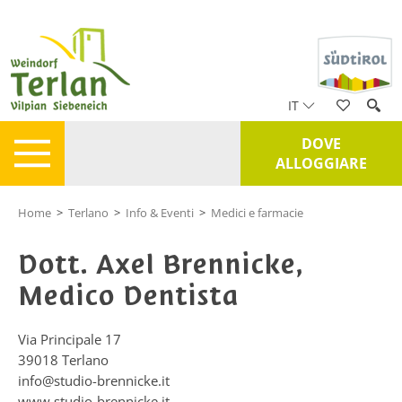
IT
DOVE
ALLOGGIARE
Home
>
Terlano
>
Info & Eventi
>
Medici e farmacie
Dott. Axel Brennicke,
Medico Dentista
Via Principale 17
39018
Terlano
info@studio-brennicke.it
www.studio-brennicke.it