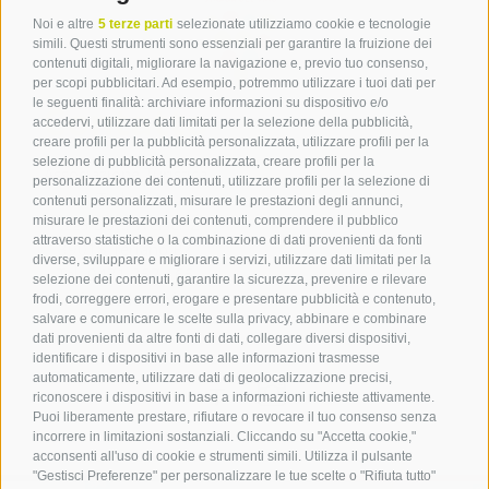
Noi e altre
5 terze parti
selezionate utilizziamo cookie e tecnologie
simili. Questi strumenti sono essenziali per garantire la fruizione dei
contenuti digitali, migliorare la navigazione e, previo tuo consenso,
per scopi pubblicitari. Ad esempio, potremmo utilizzare i tuoi dati per
le seguenti finalità: archiviare informazioni su dispositivo e/o
Contatto
accedervi, utilizzare dati limitati per la selezione della pubblicità,
creare profili per la pubblicità personalizzata, utilizzare profili per la
selezione di pubblicità personalizzata, creare profili per la
Associazione Turistica
personalizzazione dei contenuti, utilizzare profili per la selezione di
Terlano
contenuti personalizzati, misurare le prestazioni degli annunci,
misurare le prestazioni dei contenuti, comprendere il pubblico
P.zza Dott. Weiser 2
attraverso statistiche o la combinazione di dati provenienti da fonti
39018 Terlano BZ
diverse, sviluppare e migliorare i servizi, utilizzare dati limitati per la
Tel. 0471 257 165
selezione dei contenuti, garantire la sicurezza, prevenire e rilevare
info@terlan.info
frodi, correggere errori, erogare e presentare pubblicità e contenuto,
salvare e comunicare le scelte sulla privacy, abbinare e combinare
dati provenienti da altre fonti di dati, collegare diversi dispositivi,
identificare i dispositivi in base alle informazioni trasmesse
automaticamente, utilizzare dati di geolocalizzazione precisi,
riconoscere i dispositivi in base a informazioni richieste attivamente.
Puoi liberamente prestare, rifiutare o revocare il tuo consenso senza
incorrere in limitazioni sostanziali. Cliccando su "Accetta cookie,"
acconsenti all'uso di cookie e strumenti simili. Utilizza il pulsante
"Gestisci Preferenze" per personalizzare le tue scelte o "Rifiuta tutto"