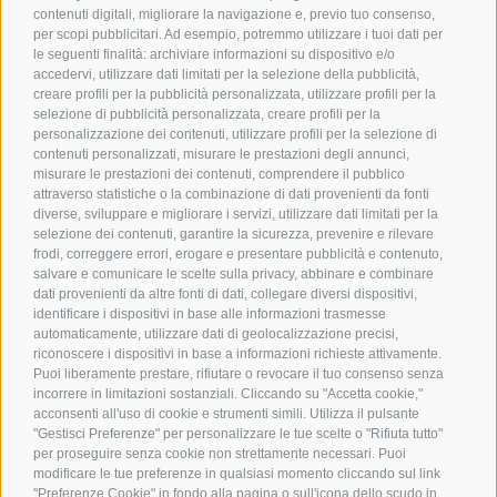
contenuti digitali, migliorare la navigazione e, previo tuo consenso,
per scopi pubblicitari. Ad esempio, potremmo utilizzare i tuoi dati per
le seguenti finalità: archiviare informazioni su dispositivo e/o
Contatto
accedervi, utilizzare dati limitati per la selezione della pubblicità,
creare profili per la pubblicità personalizzata, utilizzare profili per la
selezione di pubblicità personalizzata, creare profili per la
Associazione Turistica
personalizzazione dei contenuti, utilizzare profili per la selezione di
Terlano
contenuti personalizzati, misurare le prestazioni degli annunci,
misurare le prestazioni dei contenuti, comprendere il pubblico
P.zza Dott. Weiser 2
attraverso statistiche o la combinazione di dati provenienti da fonti
39018 Terlano BZ
diverse, sviluppare e migliorare i servizi, utilizzare dati limitati per la
Tel. 0471 257 165
selezione dei contenuti, garantire la sicurezza, prevenire e rilevare
info@terlan.info
frodi, correggere errori, erogare e presentare pubblicità e contenuto,
salvare e comunicare le scelte sulla privacy, abbinare e combinare
dati provenienti da altre fonti di dati, collegare diversi dispositivi,
identificare i dispositivi in base alle informazioni trasmesse
automaticamente, utilizzare dati di geolocalizzazione precisi,
riconoscere i dispositivi in base a informazioni richieste attivamente.
Puoi liberamente prestare, rifiutare o revocare il tuo consenso senza
incorrere in limitazioni sostanziali. Cliccando su "Accetta cookie,"
acconsenti all'uso di cookie e strumenti simili. Utilizza il pulsante
"Gestisci Preferenze" per personalizzare le tue scelte o "Rifiuta tutto"
per proseguire senza cookie non strettamente necessari. Puoi
modificare le tue preferenze in qualsiasi momento cliccando sul link
"Preferenze Cookie" in fondo alla pagina o sull'icona dello scudo in