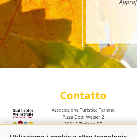
Approf
Contatto
Associazione Turistica Terlano
P.zza Dott. Weiser 2
39018 Terlano BZ
Tel. 0471 257 165