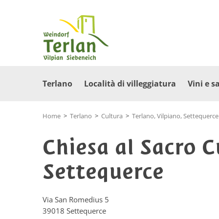
Terlano
Località di villeggiatura
Vini e s
Home
>
Terlano
>
Cultura
>
Terlano, Vilpiano, Settequerce
Chiesa al Sacro C
Settequerce
Via San Romedius 5
39018
Settequerce