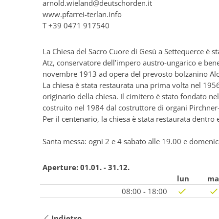
arnold.wieland@deutschorden.it
www.pfarrei-terlan.info
T
+39 0471 917540
La Chiesa del Sacro Cuore di Gesù a Settequerce è st
Atz, conservatore dell’impero austro-ungarico e bene
novembre 1913 ad opera del prevosto bolzanino Aloi
La chiesa è stata restaurata una prima volta nel 195
originario della chiesa. Il cimitero è stato fondato n
costruito nel 1984 dal costruttore di organi Pirchner-
Per il centenario, la chiesa è stata restaurata dentro 
Santa messa: ogni 2 e 4 sabato alle 19.00 e domenica
Aperture:
01.01. - 31.12.
lun
ma
08:00 - 18:00
Indietro