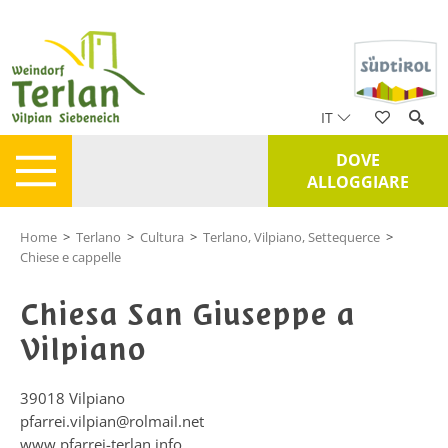
IT
DOVE
ALLOGGIARE
Home
>
Terlano
>
Cultura
>
Terlano, Vilpiano, Settequerce
>
Chiese e cappelle
Chiesa San Giuseppe a
Vilpiano
39018
Vilpiano
pfarrei.vilpian@rolmail.net
www.pfarrei-terlan.info