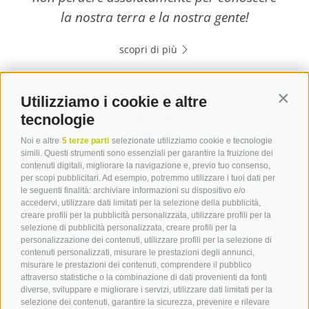
la nostra terra e la nostra gente!
scopri di più
Utilizziamo i cookie e altre
Contin
tecnologie
Noi e altre
5 terze parti
selezionate utilizziamo cookie e tecnologie
simili. Questi strumenti sono essenziali per garantire la fruizione dei
contenuti digitali, migliorare la navigazione e, previo tuo consenso,
per scopi pubblicitari. Ad esempio, potremmo utilizzare i tuoi dati per
le seguenti finalità: archiviare informazioni su dispositivo e/o
Contatto
accedervi, utilizzare dati limitati per la selezione della pubblicità,
creare profili per la pubblicità personalizzata, utilizzare profili per la
selezione di pubblicità personalizzata, creare profili per la
Associazione Turistica
personalizzazione dei contenuti, utilizzare profili per la selezione di
Terlano
contenuti personalizzati, misurare le prestazioni degli annunci,
misurare le prestazioni dei contenuti, comprendere il pubblico
P.zza Dott. Weiser 2
attraverso statistiche o la combinazione di dati provenienti da fonti
39018 Terlano BZ
diverse, sviluppare e migliorare i servizi, utilizzare dati limitati per la
Tel. 0471 257 165
selezione dei contenuti, garantire la sicurezza, prevenire e rilevare