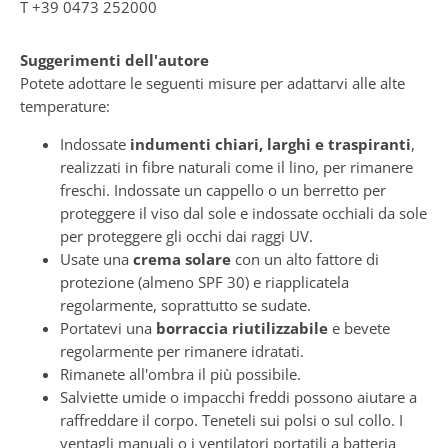
T
+39 0473 252000
Suggerimenti dell'autore
Potete adottare le seguenti misure per adattarvi alle alte
temperature:
Indossate
indumenti chiari, larghi e traspiranti
,
realizzati in fibre naturali come il lino, per rimanere
freschi. Indossate un cappello o un berretto per
proteggere il viso dal sole e indossate occhiali da sole
per proteggere gli occhi dai raggi UV.
Usate una
crema solare
con un alto fattore di
protezione (almeno SPF 30) e riapplicatela
regolarmente, soprattutto se sudate.
Portatevi una
borraccia riutilizzabile
e bevete
regolarmente per rimanere idratati.
Rimanete all'ombra il più possibile.
Salviette umide o impacchi freddi possono aiutare a
raffreddare il corpo. Teneteli sui polsi o sul collo. I
ventagli manuali o i ventilatori portatili a batteria