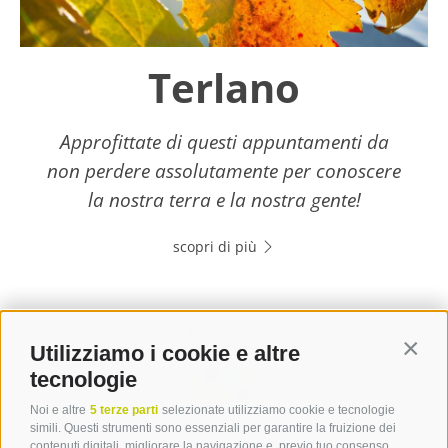
Terlano
Approfittate di questi appuntamenti da
non perdere assolutamente per conoscere
la nostra terra e la nostra gente!
scopri di più
Utilizziamo i cookie e altre
Contin
tecnologie
Noi e altre
5 terze parti
selezionate utilizziamo cookie e tecnologie
simili. Questi strumenti sono essenziali per garantire la fruizione dei
contenuti digitali, migliorare la navigazione e, previo tuo consenso,