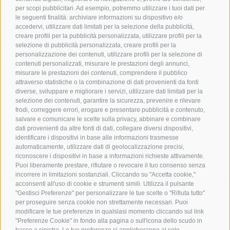
Contatto
per scopi pubblicitari. Ad esempio, potremmo utilizzare i tuoi dati per
le seguenti finalità: archiviare informazioni su dispositivo e/o
accedervi, utilizzare dati limitati per la selezione della pubblicità,
Associazione Turistica
creare profili per la pubblicità personalizzata, utilizzare profili per la
selezione di pubblicità personalizzata, creare profili per la
Terlano
personalizzazione dei contenuti, utilizzare profili per la selezione di
P.zza Dott. Weiser 2
contenuti personalizzati, misurare le prestazioni degli annunci,
39018 Terlano BZ
misurare le prestazioni dei contenuti, comprendere il pubblico
Tel. 0471 257 165
attraverso statistiche o la combinazione di dati provenienti da fonti
diverse, sviluppare e migliorare i servizi, utilizzare dati limitati per la
info@terlan.info
selezione dei contenuti, garantire la sicurezza, prevenire e rilevare
frodi, correggere errori, erogare e presentare pubblicità e contenuto,
salvare e comunicare le scelte sulla privacy, abbinare e combinare
dati provenienti da altre fonti di dati, collegare diversi dispositivi,
identificare i dispositivi in base alle informazioni trasmesse
automaticamente, utilizzare dati di geolocalizzazione precisi,
riconoscere i dispositivi in base a informazioni richieste attivamente.
Puoi liberamente prestare, rifiutare o revocare il tuo consenso senza
incorrere in limitazioni sostanziali. Cliccando su "Accetta cookie,"
acconsenti all'uso di cookie e strumenti simili. Utilizza il pulsante
"Gestisci Preferenze" per personalizzare le tue scelte o "Rifiuta tutto"
per proseguire senza cookie non strettamente necessari. Puoi
modificare le tue preferenze in qualsiasi momento cliccando sul link
ARRIVO
"Preferenze Cookie" in fondo alla pagina o sull'icona dello scudo in
basso a sinistra. Le tue preferenze si applicheranno al solo