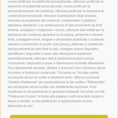
creare profili per la pubblicità personalizzata, utilizzare profili per la
selezione di pubblicità personalizzata, creare profili per la
Associazione Turistica
personalizzazione dei contenuti, utilizzare profili per la selezione di
Terlano
contenuti personalizzati, misurare le prestazioni degli annunci,
misurare le prestazioni dei contenuti, comprendere il pubblico
P.zza Dott. Weiser 2
attraverso statistiche o la combinazione di dati provenienti da fonti
39018 Terlano BZ
diverse, sviluppare e migliorare i servizi, utilizzare dati limitati per la
Tel. 0471 257 165
selezione dei contenuti, garantire la sicurezza, prevenire e rilevare
info@terlan.info
frodi, correggere errori, erogare e presentare pubblicità e contenuto,
salvare e comunicare le scelte sulla privacy, abbinare e combinare
dati provenienti da altre fonti di dati, collegare diversi dispositivi,
identificare i dispositivi in base alle informazioni trasmesse
automaticamente, utilizzare dati di geolocalizzazione precisi,
riconoscere i dispositivi in base a informazioni richieste attivamente.
Puoi liberamente prestare, rifiutare o revocare il tuo consenso senza
incorrere in limitazioni sostanziali. Cliccando su "Accetta cookie,"
acconsenti all'uso di cookie e strumenti simili. Utilizza il pulsante
"Gestisci Preferenze" per personalizzare le tue scelte o "Rifiuta tutto"
per proseguire senza cookie non strettamente necessari. Puoi
modificare le tue preferenze in qualsiasi momento cliccando sul link
"Preferenze Cookie" in fondo alla pagina o sull'icona dello scudo in
ARRIVO
basso a sinistra. Le tue preferenze si applicheranno al solo
dispositivo in uso.