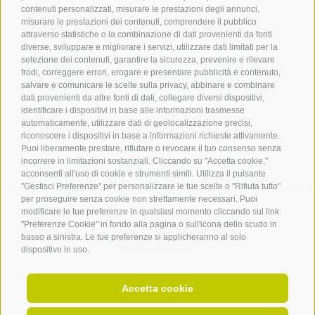
Terlano
contenuti personalizzati, misurare le prestazioni degli annunci,
misurare le prestazioni dei contenuti, comprendere il pubblico
P.zza Dott. Weiser 2
attraverso statistiche o la combinazione di dati provenienti da fonti
39018 Terlano BZ
diverse, sviluppare e migliorare i servizi, utilizzare dati limitati per la
Tel. 0471 257 165
selezione dei contenuti, garantire la sicurezza, prevenire e rilevare
info@terlan.info
frodi, correggere errori, erogare e presentare pubblicità e contenuto,
salvare e comunicare le scelte sulla privacy, abbinare e combinare
dati provenienti da altre fonti di dati, collegare diversi dispositivi,
identificare i dispositivi in base alle informazioni trasmesse
automaticamente, utilizzare dati di geolocalizzazione precisi,
riconoscere i dispositivi in base a informazioni richieste attivamente.
Puoi liberamente prestare, rifiutare o revocare il tuo consenso senza
incorrere in limitazioni sostanziali. Cliccando su "Accetta cookie,"
acconsenti all'uso di cookie e strumenti simili. Utilizza il pulsante
"Gestisci Preferenze" per personalizzare le tue scelte o "Rifiuta tutto"
per proseguire senza cookie non strettamente necessari. Puoi
modificare le tue preferenze in qualsiasi momento cliccando sul link
"Preferenze Cookie" in fondo alla pagina o sull'icona dello scudo in
ARRIVO
basso a sinistra. Le tue preferenze si applicheranno al solo
dispositivo in uso.
Accetta cookie