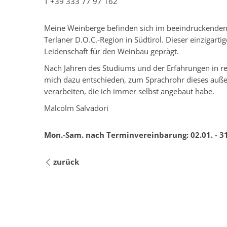
T
+39 333 77 97 162
Meine Weinberge befinden sich im beeindruckenden E
Terlaner D.O.C.-Region in Südtirol. Dieser einzigart
Leidenschaft für den Weinbau geprägt.
Nach Jahren des Studiums und der Erfahrungen in r
mich dazu entschieden, zum Sprachrohr dieses auß
verarbeiten, die ich immer selbst angebaut habe.
Malcolm Salvadori
Mon.-Sam. nach Terminvereinbarung:
02.01. - 3
zurück