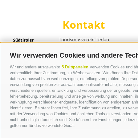
Kontakt
Tourismusverein Terlan
Dr.-Weiser-Platz 2
I - 39018 Terlan BZ
Wir verwenden Cookies und andere Tec
Tel. +39 0471 257 165
Wir und andere ausgewählte
5 Drittparteien
verwenden Cookies und ähnli
info@terlan.info
vorbehaltlich Ihrer Zustimmung, zu Werbezwecken. Wir können Ihre Date
daten zur auswahl von werbeanzeigen, erstellung von profilen für persona
verwendung von profilen zur auswahl personalisierter inhalte, messung
verschiedenen quellen, entwicklung und verbesserung der angebote, ver
fehlerbehebung, bereitstellung und anzeige von werbung und inhalten, 
verknüpfung verschiedener endgeräte, identifikation von endgeräten an
identifizieren. Es steht Ihnen frei, Ihre Zustimmung zu erteilen, zu ve
mit der Verwendung von Cookies und ähnlichen Tools einverstanden. Ver
nicht unbedingt erforderlich sind. Sie können Ihre Einstellungen jederze
gelten nur für das verwendete Gerät.