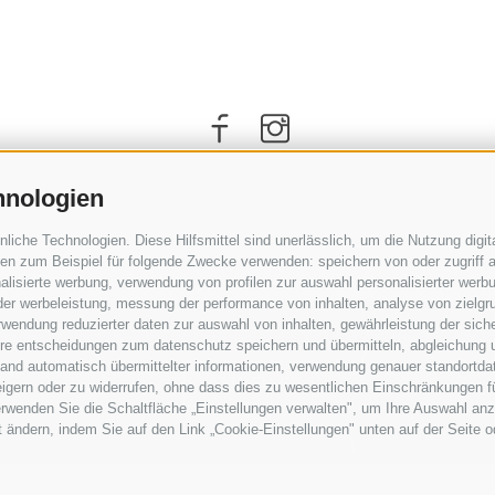
hnologien
che Technologien. Diese Hilfsmittel sind unerlässlich, um die Nutzung digita
n zum Beispiel für folgende Zwecke verwenden: speichern von oder zugriff a
lisierte werbung, verwendung von profilen zur auswahl personalisierter werbun
 der werbeleistung, messung der performance von inhalten, analyse von zielgr
wendung reduzierter daten zur auswahl von inhalten, gewährleistung der sich
ihre entscheidungen zum datenschutz speichern und übermitteln, abgleichung 
hand automatisch übermittelter informationen, verwendung genauer standortda
ANREISE
rweigern oder zu widerrufen, ohne dass dies zu wesentlichen Einschränkungen f
wenden Sie die Schaltfläche „Einstellungen verwalten", um Ihre Auswahl anz
it ändern, indem Sie auf den Link „Cookie-Einstellungen" unten auf der Seite 