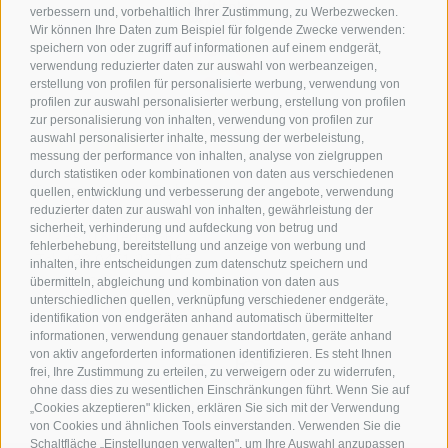
verbessern und, vorbehaltlich Ihrer Zustimmung, zu Werbezwecken.
Wir können Ihre Daten zum Beispiel für folgende Zwecke verwenden:
speichern von oder zugriff auf informationen auf einem endgerät,
verwendung reduzierter daten zur auswahl von werbeanzeigen,
erstellung von profilen für personalisierte werbung, verwendung von
profilen zur auswahl personalisierter werbung, erstellung von profilen
zur personalisierung von inhalten, verwendung von profilen zur
Kontakt
auswahl personalisierter inhalte, messung der werbeleistung,
messung der performance von inhalten, analyse von zielgruppen
durch statistiken oder kombinationen von daten aus verschiedenen
Tourismusverein Terlan
quellen, entwicklung und verbesserung der angebote, verwendung
reduzierter daten zur auswahl von inhalten, gewährleistung der
Dr.-Weiser-Platz 2
sicherheit, verhinderung und aufdeckung von betrug und
I - 39018 Terlan BZ
fehlerbehebung, bereitstellung und anzeige von werbung und
Tel. +39 0471 257 165
inhalten, ihre entscheidungen zum datenschutz speichern und
info@terlan.info
übermitteln, abgleichung und kombination von daten aus
unterschiedlichen quellen, verknüpfung verschiedener endgeräte,
identifikation von endgeräten anhand automatisch übermittelter
informationen, verwendung genauer standortdaten, geräte anhand
von aktiv angeforderten informationen identifizieren. Es steht Ihnen
frei, Ihre Zustimmung zu erteilen, zu verweigern oder zu widerrufen,
ohne dass dies zu wesentlichen Einschränkungen führt. Wenn Sie auf
„Cookies akzeptieren" klicken, erklären Sie sich mit der Verwendung
von Cookies und ähnlichen Tools einverstanden. Verwenden Sie die
Schaltfläche „Einstellungen verwalten", um Ihre Auswahl anzupassen