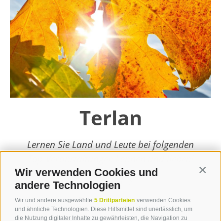
Terlan
Lernen Sie Land und Leute bei folgenden
Top-Veranstaltungen kennen und lieben!
Wir verwenden Cookies und
Contin
weiterlesen
andere Technologien
Wir und andere ausgewählte
5 Drittparteien
verwenden Cookies
und ähnliche Technologien. Diese Hilfsmittel sind unerlässlich, um
die Nutzung digitaler Inhalte zu gewährleisten, die Navigation zu