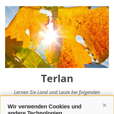
Terlan
Lernen Sie Land und Leute bei folgenden
Top-Veranstaltungen kennen und lieben!
Wir verwenden Cookies und
Contin
weiterlesen
andere Technologien