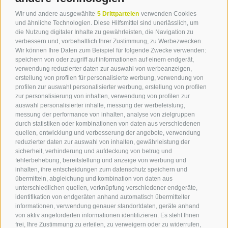
Wir und andere ausgewählte
5 Drittparteien
verwenden Cookies
und ähnliche Technologien. Diese Hilfsmittel sind unerlässlich, um
die Nutzung digitaler Inhalte zu gewährleisten, die Navigation zu
verbessern und, vorbehaltlich Ihrer Zustimmung, zu Werbezwecken.
Wir können Ihre Daten zum Beispiel für folgende Zwecke verwenden:
speichern von oder zugriff auf informationen auf einem endgerät,
verwendung reduzierter daten zur auswahl von werbeanzeigen,
erstellung von profilen für personalisierte werbung, verwendung von
profilen zur auswahl personalisierter werbung, erstellung von profilen
zur personalisierung von inhalten, verwendung von profilen zur
Kontakt
auswahl personalisierter inhalte, messung der werbeleistung,
messung der performance von inhalten, analyse von zielgruppen
durch statistiken oder kombinationen von daten aus verschiedenen
Tourismusverein Terlan
quellen, entwicklung und verbesserung der angebote, verwendung
reduzierter daten zur auswahl von inhalten, gewährleistung der
Dr.-Weiser-Platz 2
sicherheit, verhinderung und aufdeckung von betrug und
I - 39018 Terlan BZ
fehlerbehebung, bereitstellung und anzeige von werbung und
Tel. +39 0471 257 165
inhalten, ihre entscheidungen zum datenschutz speichern und
info@terlan.info
übermitteln, abgleichung und kombination von daten aus
unterschiedlichen quellen, verknüpfung verschiedener endgeräte,
identifikation von endgeräten anhand automatisch übermittelter
informationen, verwendung genauer standortdaten, geräte anhand
von aktiv angeforderten informationen identifizieren. Es steht Ihnen
frei, Ihre Zustimmung zu erteilen, zu verweigern oder zu widerrufen,