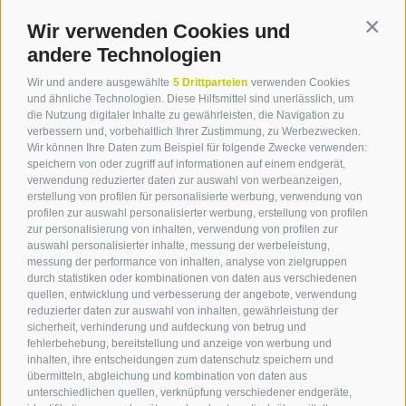
Top-Veranstaltungen kennen und lieben!
Wir verwenden Cookies und
Contin
weiterlesen
andere Technologien
Wir und andere ausgewählte
5 Drittparteien
verwenden Cookies
und ähnliche Technologien. Diese Hilfsmittel sind unerlässlich, um
die Nutzung digitaler Inhalte zu gewährleisten, die Navigation zu
verbessern und, vorbehaltlich Ihrer Zustimmung, zu Werbezwecken.
Wir können Ihre Daten zum Beispiel für folgende Zwecke verwenden:
speichern von oder zugriff auf informationen auf einem endgerät,
verwendung reduzierter daten zur auswahl von werbeanzeigen,
erstellung von profilen für personalisierte werbung, verwendung von
profilen zur auswahl personalisierter werbung, erstellung von profilen
zur personalisierung von inhalten, verwendung von profilen zur
Kontakt
auswahl personalisierter inhalte, messung der werbeleistung,
messung der performance von inhalten, analyse von zielgruppen
durch statistiken oder kombinationen von daten aus verschiedenen
Tourismusverein Terlan
quellen, entwicklung und verbesserung der angebote, verwendung
reduzierter daten zur auswahl von inhalten, gewährleistung der
Dr.-Weiser-Platz 2
sicherheit, verhinderung und aufdeckung von betrug und
I - 39018 Terlan BZ
fehlerbehebung, bereitstellung und anzeige von werbung und
Tel. +39 0471 257 165
inhalten, ihre entscheidungen zum datenschutz speichern und
info@terlan.info
übermitteln, abgleichung und kombination von daten aus
unterschiedlichen quellen, verknüpfung verschiedener endgeräte,