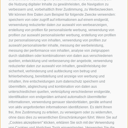
die Nutzung digitaler Inhalte zu gewährleisten, die Navigation zu
verbessern und, vorbehaltlich Ihrer Zustimmung, zu Werbezwecken.
Wir können Ihre Daten zum Beispiel für folgende Zwecke verwenden:
speichern von oder zugriff auf informationen auf einem endgerät,
verwendung reduzierter daten zur auswahl von werbeanzeigen,
erstellung von profilen für personalisierte werbung, verwendung von
profilen zur auswahl personalisierter werbung, erstellung von profilen
zur personalisierung von inhalten, verwendung von profilen zur
Kontakt
auswahl personalisierter inhalte, messung der werbeleistung,
messung der performance von inhalten, analyse von zielgruppen
durch statistiken oder kombinationen von daten aus verschiedenen
Tourismusverein Terlan
quellen, entwicklung und verbesserung der angebote, verwendung
Dr.-Weiser-Platz 2
reduzierter daten zur auswahl von inhalten, gewährleistung der
sicherheit, verhinderung und aufdeckung von betrug und
I - 39018 Terlan BZ
fehlerbehebung, bereitstellung und anzeige von werbung und
Tel. +39 0471 257 165
inhalten, ihre entscheidungen zum datenschutz speichern und
info@terlan.info
übermitteln, abgleichung und kombination von daten aus
unterschiedlichen quellen, verknüpfung verschiedener endgeräte,
identifikation von endgeräten anhand automatisch übermittelter
informationen, verwendung genauer standortdaten, geräte anhand
von aktiv angeforderten informationen identifizieren. Es steht Ihnen
frei, Ihre Zustimmung zu erteilen, zu verweigern oder zu widerrufen,
ohne dass dies zu wesentlichen Einschränkungen führt. Wenn Sie auf
„Cookies akzeptieren" klicken, erklären Sie sich mit der Verwendung
von Cookies und ähnlichen Tools einverstanden. Verwenden Sie die