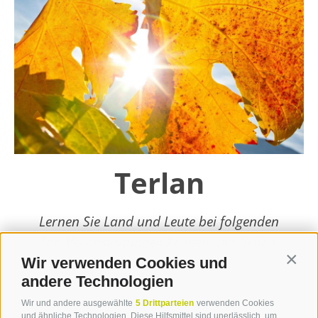
Terlan
Lernen Sie Land und Leute bei folgenden
Top-Veranstaltungen kennen und lieben!
Wir verwenden Cookies und
Contin
weiterlesen
andere Technologien
Wir und andere ausgewählte
5 Drittparteien
verwenden Cookies
und ähnliche Technologien. Diese Hilfsmittel sind unerlässlich, um