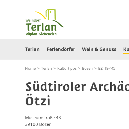
Terlan
Feriendörfer
Wein & Genuss
Ku
Home
>
Terlan
>
Kulturtipps
>
Bozen
>
BZ '18–'45
Südtiroler Arch
Ötzi
Museumstraße 43
39100
Bozen