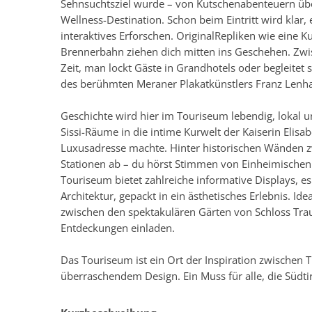
Sehnsuchtsziel wurde – von Kutschenabenteuern über
Wellness-Destination. Schon beim Eintritt wird klar,
interaktives Erforschen. OriginalRepliken wie eine K
Brennerbahn ziehen dich mitten ins Geschehen. Zwis
Zeit, man lockt Gäste in Grandhotels oder begleitet 
des berühmten Meraner Plakatkünstlers Franz Lenhar
Geschichte wird hier im Touriseum lebendig, lokal u
Sissi-Räume in die intime Kurwelt der Kaiserin Elisa
Luxusadresse machte. Hinter historischen Wänden 
Stationen ab – du hörst Stimmen von Einheimischen
Touriseum bietet zahlreiche informative Displays, e
Architektur, gepackt in ein ästhetisches Erlebnis. Idea
zwischen den spektakulären Gärten von Schloss Trau
Entdeckungen einladen.
Das Touriseum ist ein Ort der Inspiration zwischen 
überraschendem Design. Ein Muss für alle, die Südt