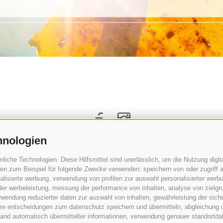
hnologien
che Technologien. Diese Hilfsmittel sind unerlässlich, um die Nutzung digita
n zum Beispiel für folgende Zwecke verwenden: speichern von oder zugriff a
lisierte werbung, verwendung von profilen zur auswahl personalisierter werbun
 der werbeleistung, messung der performance von inhalten, analyse von zielgr
wendung reduzierter daten zur auswahl von inhalten, gewährleistung der sich
ihre entscheidungen zum datenschutz speichern und übermitteln, abgleichung 
hand automatisch übermittelter informationen, verwendung genauer standortda