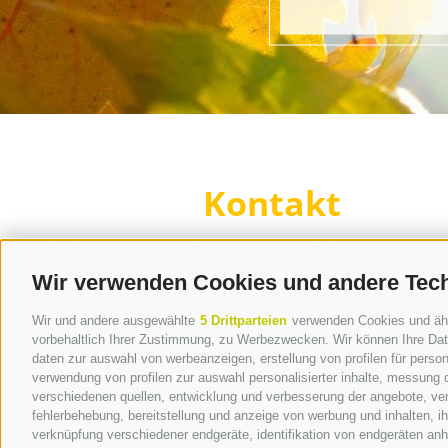
Kontakt
Tourismusverein Terlan
Dr.-Weiser-Platz 2
Wir verwenden Cookies und andere Tec
I - 39018 Terlan BZ
Tel. +39 0471 257 165
Wir und andere ausgewählte
5 Drittparteien
verwenden Cookies und ähnli
vorbehaltlich Ihrer Zustimmung, zu Werbezwecken. Wir können Ihre Date
info@terlan.info
daten zur auswahl von werbeanzeigen, erstellung von profilen für persona
verwendung von profilen zur auswahl personalisierter inhalte, messung
verschiedenen quellen, entwicklung und verbesserung der angebote, ver
fehlerbehebung, bereitstellung und anzeige von werbung und inhalten, 
verknüpfung verschiedener endgeräte, identifikation von endgeräten an