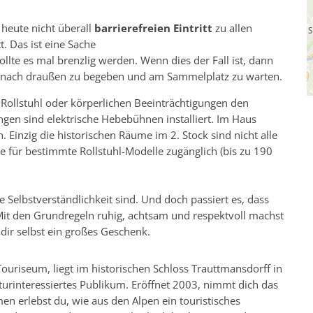
heute nicht überall
barrierefreien Eintritt
zu allen
t. Das ist eine Sache
sollte es mal brenzlig werden. Wenn dies der Fall ist, dann
ch nach draußen zu begeben und am Sammelplatz zu warten.
Rollstuhl oder körperlichen Beeinträchtigungen den
en sind elektrische Hebebühnen installiert. Im Haus
 Einzig die historischen Räume im 2. Stock sind nicht alle
te für bestimmte Rollstuhl-Modelle zugänglich (bis zu 190
ne Selbstverständlichkeit sind. Und doch passiert es, dass
Mit den Grundregeln ruhig, achtsam und respektvoll machst
ir selbst ein großes Geschenk.
uriseum, liegt im historischen Schloss Trauttmansdorff in
lturinteressiertes Publikum. Eröffnet 2003, nimmt dich das
n erlebst du, wie aus den Alpen ein touristisches