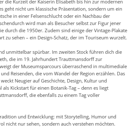
 die Kurzeit der Kaiserin Elisabeth bis hin zur modernen
 es geht nicht um klassische Präsentation, sondern um ein
utsche in einer Felsenschlucht oder ein Nachbau der
chendurch wird man als Besucher selbst zur Figur jener
sie durch die 1950er. Zudem sind einige der Vintage-Plakate
t zu sehen – ein Design-Schatz, der im Touriseum wurzelt.
nd unmittelbar spürbar. Im zweiten Stock führen dich die
beth, die im 19. Jahrhundert Trauttmansdorff zur
zweigt der Museumsparcours überraschend in multimediale
 und Reisenden, die vom Wandel der Region erzählen. Das
s weckt Neugier auf Geschichte, Design, Kultur und
l als Kickstart für einen Botanik-Tag – denn es liegt
ttmansdorff, die ebenfalls zu einem Tag voller
Tradition und Entwicklung: mit Storytelling, Humor und
irol nicht nur sehen, sondern auch verstehen möchten.