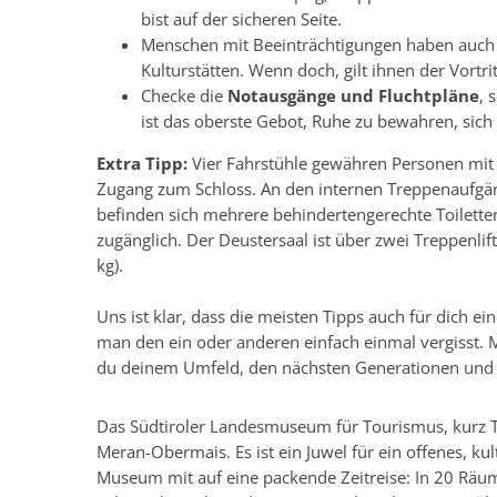
bist auf der sicheren Seite.
Menschen mit Beeinträchtigungen haben auch 
Kulturstätten. Wenn doch, gilt ihnen der Vortrit
Checke die
Notausgänge und Fluchtpläne
, 
ist das oberste Gebot, Ruhe zu bewahren, si
Extra Tipp:
Vier Fahrstühle gewähren Personen mit 
Zugang zum Schloss. An den internen Treppenaufgäng
befinden sich mehrere behindertengerechte Toiletten.
zugänglich. Der Deustersaal ist über zwei Treppenlif
kg).
Uns ist klar, dass die meisten Tipps auch für dich ei
man den ein oder anderen einfach einmal vergisst. 
du deinem Umfeld, den nächsten Generationen und d
Das Südtiroler Landesmuseum für Tourismus, kurz To
Meran-Obermais. Es ist ein Juwel für ein offenes, ku
Museum mit auf eine packende Zeitreise: In 20 Räume