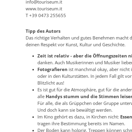
info@touriseum.it
www.touriseum.it
T
+39 0473 255655
Tipp des Autors
Das richtige Verhalten und gutes Benehmen macht de
deinen Respekt vor Kunst, Kultur und Geschichte.
Zeit ist relativ - aber die Öffnungszeiten n
danken. Auch Musikerinnen und Musiker lieben
Fotografieren
ist manchmal okay, aber nicht i
oder in den Kulturstätten. In jedem Fall gilt 
Blitzlicht aus!
Es ist gut für die Atmosphäre, gut für die and
alle
Handys stumm und die Stimmen leiser
Für alle, die als Grüppchen oder Gruppe unter
Und doch kann sie bewältigt werden.
Im Kino gehört es dazu, in Kirchen nicht:
Essen
tragen ihre Bestimmung bereits im Namen.
Der Boden kann holprig, Treppen können schm