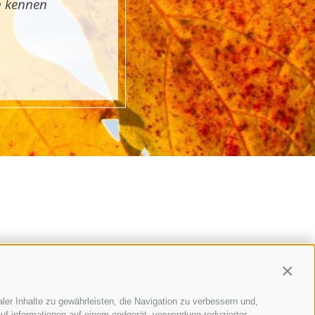
n kennen
Contin
ler Inhalte zu gewährleisten, die Navigation zu verbessern und,
uf informationen auf einem endgerät, verwendung reduzierter