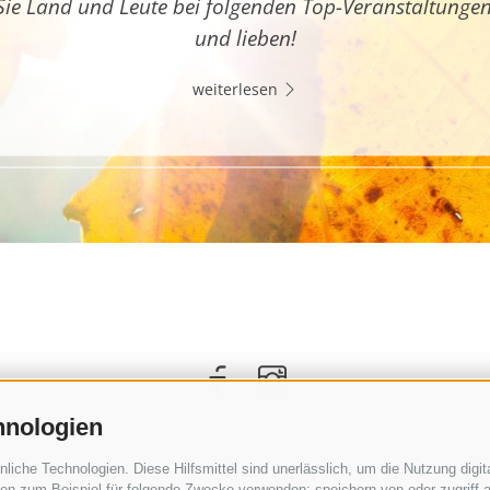
Sie Land und Leute bei folgenden Top-Veranstaltunge
und lieben!
weiterlesen
hnologien
che Technologien. Diese Hilfsmittel sind unerlässlich, um die Nutzung digita
n zum Beispiel für folgende Zwecke verwenden: speichern von oder zugriff a