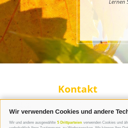
Lernen 
Kontakt
Tourismusverein Terlan
Dr.-Weiser-Platz 2
Wir verwenden Cookies und andere Tec
I - 39018 Terlan BZ
Tel. +39 0471 257 165
Wir und andere ausgewählte
5 Drittparteien
verwenden Cookies und ähnli
vorbehaltlich Ihrer Zustimmung, zu Werbezwecken. Wir können Ihre Date