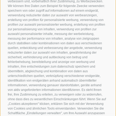
verbessern und, vorbehaltlich Ihrer Zustimmung, zu Werbezwecken.
Wir können Ihre Daten zum Beispiel für folgende Zwecke verwenden:
speichern von oder zugriff auf informationen auf einem endgerät,
verwendung reduzierter daten zur auswahl von werbeanzeigen,
erstellung von profilen für personalisierte werbung, verwendung von
profilen zur auswahl personalisierter werbung, erstellung von profilen
zur personalisierung von inhalten, verwendung von profilen zur
Kontakt
auswahl personalisierter inhalte, messung der werbeleistung,
messung der performance von inhalten, analyse von zielgruppen
durch statistiken oder kombinationen von daten aus verschiedenen
Tourismusverein Terlan
quellen, entwicklung und verbesserung der angebote, verwendung
reduzierter daten zur auswahl von inhalten, gewährleistung der
Dr.-Weiser-Platz 2
sicherheit, verhinderung und aufdeckung von betrug und
I - 39018 Terlan BZ
fehlerbehebung, bereitstellung und anzeige von werbung und
Tel. +39 0471 257 165
inhalten, ihre entscheidungen zum datenschutz speichern und
info@terlan.info
übermitteln, abgleichung und kombination von daten aus
unterschiedlichen quellen, verknüpfung verschiedener endgeräte,
identifikation von endgeräten anhand automatisch übermittelter
informationen, verwendung genauer standortdaten, geräte anhand
von aktiv angeforderten informationen identifizieren. Es steht Ihnen
frei, Ihre Zustimmung zu erteilen, zu verweigern oder zu widerrufen,
ohne dass dies zu wesentlichen Einschränkungen führt. Wenn Sie auf
„Cookies akzeptieren" klicken, erklären Sie sich mit der Verwendung
von Cookies und ähnlichen Tools einverstanden. Verwenden Sie die
Schaltfläche „Einstellungen verwalten", um Ihre Auswahl anzupassen