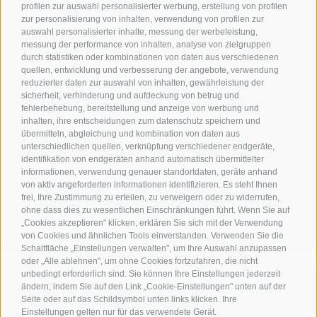
profilen zur auswahl personalisierter werbung, erstellung von profilen
zur personalisierung von inhalten, verwendung von profilen zur
Kontakt
auswahl personalisierter inhalte, messung der werbeleistung,
messung der performance von inhalten, analyse von zielgruppen
durch statistiken oder kombinationen von daten aus verschiedenen
Tourismusverein Terlan
quellen, entwicklung und verbesserung der angebote, verwendung
reduzierter daten zur auswahl von inhalten, gewährleistung der
Dr.-Weiser-Platz 2
sicherheit, verhinderung und aufdeckung von betrug und
I - 39018 Terlan BZ
fehlerbehebung, bereitstellung und anzeige von werbung und
Tel. +39 0471 257 165
inhalten, ihre entscheidungen zum datenschutz speichern und
info@terlan.info
übermitteln, abgleichung und kombination von daten aus
unterschiedlichen quellen, verknüpfung verschiedener endgeräte,
identifikation von endgeräten anhand automatisch übermittelter
informationen, verwendung genauer standortdaten, geräte anhand
von aktiv angeforderten informationen identifizieren. Es steht Ihnen
frei, Ihre Zustimmung zu erteilen, zu verweigern oder zu widerrufen,
ohne dass dies zu wesentlichen Einschränkungen führt. Wenn Sie auf
„Cookies akzeptieren" klicken, erklären Sie sich mit der Verwendung
von Cookies und ähnlichen Tools einverstanden. Verwenden Sie die
Schaltfläche „Einstellungen verwalten", um Ihre Auswahl anzupassen
oder „Alle ablehnen", um ohne Cookies fortzufahren, die nicht
unbedingt erforderlich sind. Sie können Ihre Einstellungen jederzeit
ändern, indem Sie auf den Link „Cookie-Einstellungen" unten auf der
ANREISE
Seite oder auf das Schildsymbol unten links klicken. Ihre
Einstellungen gelten nur für das verwendete Gerät.