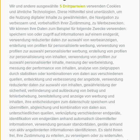
Wir und andere ausgewählte
5 Drittparteien
verwenden Cookies
und ähnliche Technologien. Diese Hilfsmittel sind unerlässlich, um
die Nutzung digitaler Inhalte zu gewährleisten, die Navigation zu
verbessern und, vorbehaltlich Ihrer Zustimmung, zu Werbezwecken.
Wir können Ihre Daten zum Beispiel für folgende Zwecke verwenden:
speichern von oder zugriff auf informationen auf einem endgerät,
verwendung reduzierter daten zur auswahl von werbeanzeigen,
erstellung von profilen für personalisierte werbung, verwendung von
profilen zur auswahl personalisierter werbung, erstellung von profilen
zur personalisierung von inhalten, verwendung von profilen zur
Kontakt
auswahl personalisierter inhalte, messung der werbeleistung,
messung der performance von inhalten, analyse von zielgruppen
durch statistiken oder kombinationen von daten aus verschiedenen
Tourismusverein Terlan
quellen, entwicklung und verbesserung der angebote, verwendung
reduzierter daten zur auswahl von inhalten, gewährleistung der
Dr.-Weiser-Platz 2
sicherheit, verhinderung und aufdeckung von betrug und
I - 39018 Terlan BZ
fehlerbehebung, bereitstellung und anzeige von werbung und
Tel. +39 0471 257 165
inhalten, ihre entscheidungen zum datenschutz speichern und
info@terlan.info
übermitteln, abgleichung und kombination von daten aus
unterschiedlichen quellen, verknüpfung verschiedener endgeräte,
identifikation von endgeräten anhand automatisch übermittelter
informationen, verwendung genauer standortdaten, geräte anhand
von aktiv angeforderten informationen identifizieren. Es steht Ihnen
frei, Ihre Zustimmung zu erteilen, zu verweigern oder zu widerrufen,