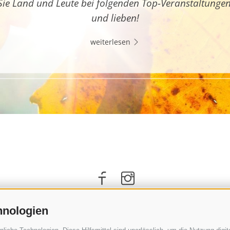
Sie Land und Leute bei folgenden Top-Veranstaltunge
und lieben!
weiterlesen
hnologien