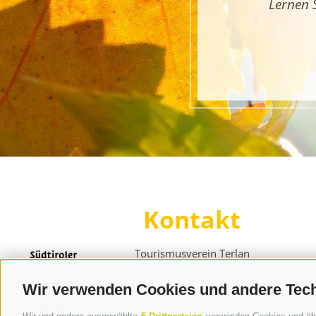
Lernen 
Kontakt
Tourismusverein Terlan
Dr.-Weiser-Platz 2
I - 39018 Terlan BZ
Wir verwenden Cookies und andere Tec
Tel. +39 0471 257 165