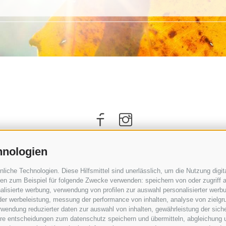
hnologien
che Technologien. Diese Hilfsmittel sind unerlässlich, um die Nutzung digita
n zum Beispiel für folgende Zwecke verwenden: speichern von oder zugriff a
lisierte werbung, verwendung von profilen zur auswahl personalisierter werbun
 der werbeleistung, messung der performance von inhalten, analyse von zielgr
wendung reduzierter daten zur auswahl von inhalten, gewährleistung der sich
ihre entscheidungen zum datenschutz speichern und übermitteln, abgleichung 