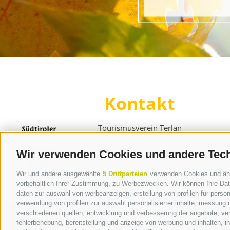
Kontakt
Tourismusverein Terlan
Dr.-Weiser-Platz 2
I - 39018 Terlan BZ
Wir verwenden Cookies und andere Tec
Tel. +39 0471 257 165
info@terlan.info
Wir und andere ausgewählte
5 Drittparteien
verwenden Cookies und ähnli
vorbehaltlich Ihrer Zustimmung, zu Werbezwecken. Wir können Ihre Date
daten zur auswahl von werbeanzeigen, erstellung von profilen für persona
verwendung von profilen zur auswahl personalisierter inhalte, messung
verschiedenen quellen, entwicklung und verbesserung der angebote, ver
fehlerbehebung, bereitstellung und anzeige von werbung und inhalten, 