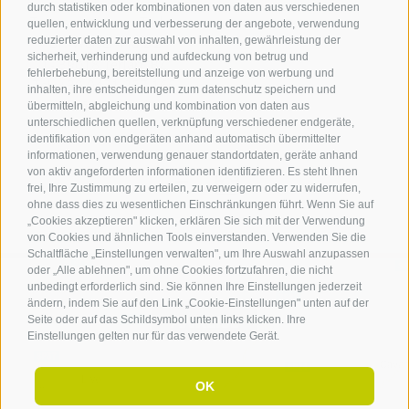
durch statistiken oder kombinationen von daten aus verschiedenen
Tourismusverein Terlan
quellen, entwicklung und verbesserung der angebote, verwendung
reduzierter daten zur auswahl von inhalten, gewährleistung der
Dr.-Weiser-Platz 2
sicherheit, verhinderung und aufdeckung von betrug und
I - 39018 Terlan BZ
fehlerbehebung, bereitstellung und anzeige von werbung und
Tel. +39 0471 257 165
inhalten, ihre entscheidungen zum datenschutz speichern und
info@terlan.info
übermitteln, abgleichung und kombination von daten aus
unterschiedlichen quellen, verknüpfung verschiedener endgeräte,
identifikation von endgeräten anhand automatisch übermittelter
informationen, verwendung genauer standortdaten, geräte anhand
von aktiv angeforderten informationen identifizieren. Es steht Ihnen
frei, Ihre Zustimmung zu erteilen, zu verweigern oder zu widerrufen,
ohne dass dies zu wesentlichen Einschränkungen führt. Wenn Sie auf
„Cookies akzeptieren" klicken, erklären Sie sich mit der Verwendung
von Cookies und ähnlichen Tools einverstanden. Verwenden Sie die
Schaltfläche „Einstellungen verwalten", um Ihre Auswahl anzupassen
oder „Alle ablehnen", um ohne Cookies fortzufahren, die nicht
unbedingt erforderlich sind. Sie können Ihre Einstellungen jederzeit
ändern, indem Sie auf den Link „Cookie-Einstellungen" unten auf der
ANREISE
Seite oder auf das Schildsymbol unten links klicken. Ihre
Einstellungen gelten nur für das verwendete Gerät.
OK