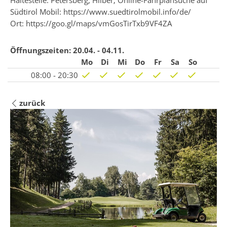
Haltestelle: Petersberg, Hilber; Online-Fahrplansuche auf
Südtirol Mobil:
https://www.suedtirolmobil.info/de/
Ort: https://goo.gl/maps/vmGosTirTxb9VF4ZA
Öffnungszeiten:
20.04. - 04.11.
Mo
Di
Mi
Do
Fr
Sa
So
08:00 - 20:30
zurück