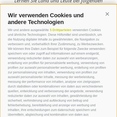
Lernen Sie Land und Leute bei folgenden
Top-Veranstaltungen kennen und lieben!
Wir verwenden Cookies und
Contin
weiterlesen
andere Technologien
Wir und andere ausgewählte
5 Drittparteien
verwenden Cookies
und ähnliche Technologien. Diese Hilfsmittel sind unerlässlich, um
die Nutzung digitaler Inhalte zu gewährleisten, die Navigation zu
verbessern und, vorbehaltlich Ihrer Zustimmung, zu Werbezwecken.
Wir können Ihre Daten zum Beispiel für folgende Zwecke verwenden:
speichern von oder zugriff auf informationen auf einem endgerät,
verwendung reduzierter daten zur auswahl von werbeanzeigen,
erstellung von profilen für personalisierte werbung, verwendung von
profilen zur auswahl personalisierter werbung, erstellung von profilen
zur personalisierung von inhalten, verwendung von profilen zur
Kontakt
auswahl personalisierter inhalte, messung der werbeleistung,
messung der performance von inhalten, analyse von zielgruppen
durch statistiken oder kombinationen von daten aus verschiedenen
Tourismusverein Terlan
quellen, entwicklung und verbesserung der angebote, verwendung
reduzierter daten zur auswahl von inhalten, gewährleistung der
Dr.-Weiser-Platz 2
sicherheit, verhinderung und aufdeckung von betrug und
I - 39018 Terlan BZ
fehlerbehebung, bereitstellung und anzeige von werbung und
Tel. +39 0471 257 165
inhalten, ihre entscheidungen zum datenschutz speichern und
info@terlan.info
übermitteln, abgleichung und kombination von daten aus