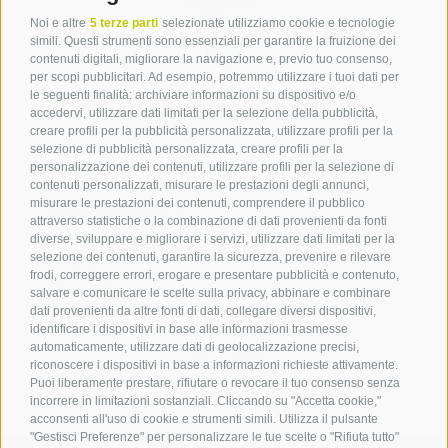
Noi e altre
5 terze parti
selezionate utilizziamo cookie e tecnologie
simili. Questi strumenti sono essenziali per garantire la fruizione dei
contenuti digitali, migliorare la navigazione e, previo tuo consenso,
per scopi pubblicitari. Ad esempio, potremmo utilizzare i tuoi dati per
le seguenti finalità: archiviare informazioni su dispositivo e/o
Contatto
accedervi, utilizzare dati limitati per la selezione della pubblicità,
creare profili per la pubblicità personalizzata, utilizzare profili per la
selezione di pubblicità personalizzata, creare profili per la
Associazione Turistica
personalizzazione dei contenuti, utilizzare profili per la selezione di
Terlano
contenuti personalizzati, misurare le prestazioni degli annunci,
misurare le prestazioni dei contenuti, comprendere il pubblico
P.zza Dott. Weiser 2
attraverso statistiche o la combinazione di dati provenienti da fonti
39018 Terlano BZ
diverse, sviluppare e migliorare i servizi, utilizzare dati limitati per la
Tel. 0471 257 165
selezione dei contenuti, garantire la sicurezza, prevenire e rilevare
info@terlan.info
frodi, correggere errori, erogare e presentare pubblicità e contenuto,
salvare e comunicare le scelte sulla privacy, abbinare e combinare
dati provenienti da altre fonti di dati, collegare diversi dispositivi,
identificare i dispositivi in base alle informazioni trasmesse
automaticamente, utilizzare dati di geolocalizzazione precisi,
riconoscere i dispositivi in base a informazioni richieste attivamente.
Puoi liberamente prestare, rifiutare o revocare il tuo consenso senza
incorrere in limitazioni sostanziali. Cliccando su "Accetta cookie,"
acconsenti all'uso di cookie e strumenti simili. Utilizza il pulsante
"Gestisci Preferenze" per personalizzare le tue scelte o "Rifiuta tutto"