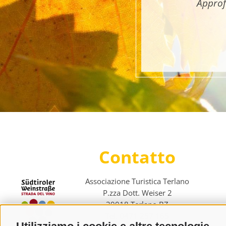
Approf
Contatto
Associazione Turistica Terlano
P.zza Dott. Weiser 2
39018 Terlano BZ
Tel. 0471 257 165