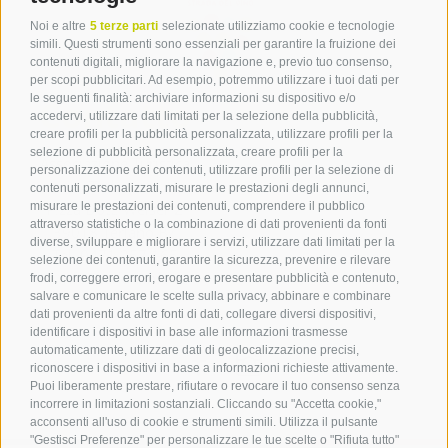
Noi e altre
5 terze parti
selezionate utilizziamo cookie e tecnologie
simili. Questi strumenti sono essenziali per garantire la fruizione dei
contenuti digitali, migliorare la navigazione e, previo tuo consenso,
per scopi pubblicitari. Ad esempio, potremmo utilizzare i tuoi dati per
le seguenti finalità: archiviare informazioni su dispositivo e/o
Contatto
accedervi, utilizzare dati limitati per la selezione della pubblicità,
creare profili per la pubblicità personalizzata, utilizzare profili per la
selezione di pubblicità personalizzata, creare profili per la
Associazione Turistica
personalizzazione dei contenuti, utilizzare profili per la selezione di
Terlano
contenuti personalizzati, misurare le prestazioni degli annunci,
misurare le prestazioni dei contenuti, comprendere il pubblico
P.zza Dott. Weiser 2
attraverso statistiche o la combinazione di dati provenienti da fonti
39018 Terlano BZ
diverse, sviluppare e migliorare i servizi, utilizzare dati limitati per la
Tel. 0471 257 165
selezione dei contenuti, garantire la sicurezza, prevenire e rilevare
info@terlan.info
frodi, correggere errori, erogare e presentare pubblicità e contenuto,
salvare e comunicare le scelte sulla privacy, abbinare e combinare
dati provenienti da altre fonti di dati, collegare diversi dispositivi,
identificare i dispositivi in base alle informazioni trasmesse
automaticamente, utilizzare dati di geolocalizzazione precisi,
riconoscere i dispositivi in base a informazioni richieste attivamente.
Puoi liberamente prestare, rifiutare o revocare il tuo consenso senza
incorrere in limitazioni sostanziali. Cliccando su "Accetta cookie,"
acconsenti all'uso di cookie e strumenti simili. Utilizza il pulsante
"Gestisci Preferenze" per personalizzare le tue scelte o "Rifiuta tutto"