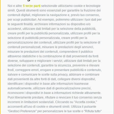
Noi e altre
5 terze parti
selezionate utilizziamo cookie e tecnologie
simili. Questi strumenti sono essenziali per garantire la fruizione dei
contenuti digitali, migliorare la navigazione e, previo tuo consenso,
per scopi pubblicitari. Ad esempio, potremmo utilizzare i tuoi dati per
le seguenti finalità: archiviare informazioni su dispositivo e/o
Contatto
accedervi, utilizzare dati limitati per la selezione della pubblicità,
creare profili per la pubblicità personalizzata, utilizzare profili per la
selezione di pubblicità personalizzata, creare profili per la
Associazione Turistica
personalizzazione dei contenuti, utilizzare profili per la selezione di
Terlano
contenuti personalizzati, misurare le prestazioni degli annunci,
misurare le prestazioni dei contenuti, comprendere il pubblico
P.zza Dott. Weiser 2
attraverso statistiche o la combinazione di dati provenienti da fonti
39018 Terlano BZ
diverse, sviluppare e migliorare i servizi, utilizzare dati limitati per la
Tel. 0471 257 165
selezione dei contenuti, garantire la sicurezza, prevenire e rilevare
info@terlan.info
frodi, correggere errori, erogare e presentare pubblicità e contenuto,
salvare e comunicare le scelte sulla privacy, abbinare e combinare
dati provenienti da altre fonti di dati, collegare diversi dispositivi,
identificare i dispositivi in base alle informazioni trasmesse
automaticamente, utilizzare dati di geolocalizzazione precisi,
riconoscere i dispositivi in base a informazioni richieste attivamente.
Puoi liberamente prestare, rifiutare o revocare il tuo consenso senza
incorrere in limitazioni sostanziali. Cliccando su "Accetta cookie,"
acconsenti all'uso di cookie e strumenti simili. Utilizza il pulsante
"Gestisci Preferenze" per personalizzare le tue scelte o "Rifiuta tutto"