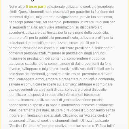
Noi e altre
5 terze parti
selezionate utilizziamo cookie e tecnologie
simili. Questi strumenti sono essenziali per garantire la fruizione dei
contenuti digitali, migliorare la navigazione e, previo tuo consenso,
per scopi pubblicitari. Ad esempio, potremmo utilizzare i tuoi dati per
le seguenti finalità: archiviare informazioni su dispositivo e/o
Contatto
accedervi, utilizzare dati limitati per la selezione della pubblicità,
creare profili per la pubblicità personalizzata, utilizzare profili per la
selezione di pubblicità personalizzata, creare profili per la
Associazione Turistica
personalizzazione dei contenuti, utilizzare profili per la selezione di
Terlano
contenuti personalizzati, misurare le prestazioni degli annunci,
misurare le prestazioni dei contenuti, comprendere il pubblico
P.zza Dott. Weiser 2
attraverso statistiche o la combinazione di dati provenienti da fonti
39018 Terlano BZ
diverse, sviluppare e migliorare i servizi, utilizzare dati limitati per la
Tel. 0471 257 165
selezione dei contenuti, garantire la sicurezza, prevenire e rilevare
info@terlan.info
frodi, correggere errori, erogare e presentare pubblicità e contenuto,
salvare e comunicare le scelte sulla privacy, abbinare e combinare
dati provenienti da altre fonti di dati, collegare diversi dispositivi,
identificare i dispositivi in base alle informazioni trasmesse
automaticamente, utilizzare dati di geolocalizzazione precisi,
riconoscere i dispositivi in base a informazioni richieste attivamente.
Puoi liberamente prestare, rifiutare o revocare il tuo consenso senza
incorrere in limitazioni sostanziali. Cliccando su "Accetta cookie,"
acconsenti all'uso di cookie e strumenti simili. Utilizza il pulsante
"Gestisci Preferenze" per personalizzare le tue scelte o "Rifiuta tutto"