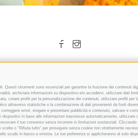
i. Questi strumenti sono essenziali per garantire la fruizione dei contenuti dig
alità: archiviare informazioni su dispositivo e/o accedervi, utilizzare dati limita
zata, creare profili per la personalizzazione dei contenuti, utilizzare profili per
co attraverso statistiche o la combinazione di dati provenienti da fonti diverse, 
i, correggere errori, erogare e presentare pubblicità e contenuto, salvare e co
ARRIVO
are i dispositivi in base alle informazioni trasmesse automaticamente, utilizzare 
o revocare il tuo consenso senza incorrere in limitazioni sostanziali. Cliccando
tue scelte o "Rifiuta tutto" per proseguire senza cookie non strettamente neces
ello scudo in basso a sinistra. Le tue preferenze si applicheranno al solo disp