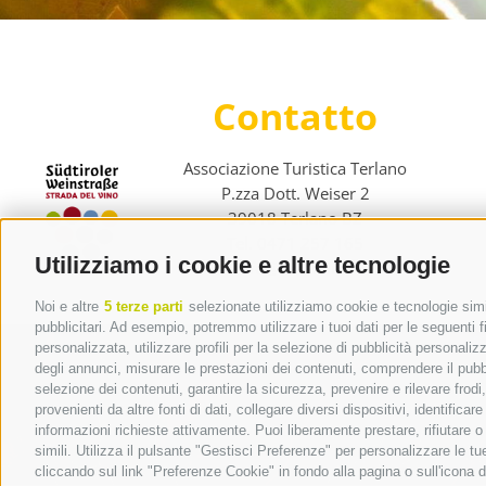
Contatto
Associazione Turistica Terlano
P.zza Dott. Weiser 2
39018 Terlano BZ
Tel. 0471 257 165
Utilizziamo i cookie e altre tecnologie
info@terlan.info
Noi e altre
5 terze parti
selezionate utilizziamo cookie e tecnologie simil
pubblicitari. Ad esempio, potremmo utilizzare i tuoi dati per le seguenti fin
personalizzata, utilizzare profili per la selezione di pubblicità personaliz
degli annunci, misurare le prestazioni dei contenuti, comprendere il pubbli
selezione dei contenuti, garantire la sicurezza, prevenire e rilevare frod
provenienti da altre fonti di dati, collegare diversi dispositivi, identific
informazioni richieste attivamente. Puoi liberamente prestare, rifiutare 
simili. Utilizza il pulsante "Gestisci Preferenze" per personalizzare le 
cliccando sul link "Preferenze Cookie" in fondo alla pagina o sull'icona d