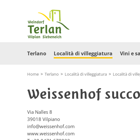
Terlano
Località di villeggiatura
Vini e s
Home
>
Terlano
>
Località di villeggiatura
>
Località di vill
Weissenhof succo
Via Nalles 8
39018
Vilpiano
info@weissenhof.com
www.weissenhof.com