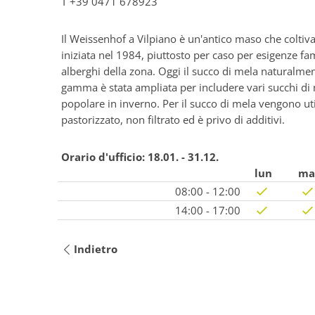
T
+39 0471 678923
Il Weissenhof a Vilpiano è un'antico maso che coltiv
iniziata nel 1984, piuttosto per caso per esigenze famil
alberghi della zona. Oggi il succo di mela naturalmen
gamma è stata ampliata per includere vari succhi di me
popolare in inverno. Per il succo di mela vengono ut
pastorizzato, non filtrato ed è privo di additivi.
Orario d'ufficio:
18.01. - 31.12.
lun
ma
08:00 - 12:00
14:00 - 17:00
Indietro