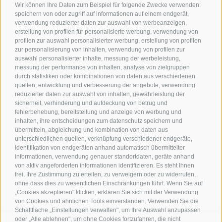
Wir können Ihre Daten zum Beispiel für folgende Zwecke verwenden:
speichern von oder zugriff auf informationen auf einem endgerät,
verwendung reduzierter daten zur auswahl von werbeanzeigen,
erstellung von profilen für personalisierte werbung, verwendung von
profilen zur auswahl personalisierter werbung, erstellung von profilen
zur personalisierung von inhalten, verwendung von profilen zur
Kontakt
auswahl personalisierter inhalte, messung der werbeleistung,
messung der performance von inhalten, analyse von zielgruppen
durch statistiken oder kombinationen von daten aus verschiedenen
Tourismusverein Terlan
quellen, entwicklung und verbesserung der angebote, verwendung
reduzierter daten zur auswahl von inhalten, gewährleistung der
Dr.-Weiser-Platz 2
sicherheit, verhinderung und aufdeckung von betrug und
I - 39018 Terlan BZ
fehlerbehebung, bereitstellung und anzeige von werbung und
Tel. +39 0471 257 165
inhalten, ihre entscheidungen zum datenschutz speichern und
info@terlan.info
übermitteln, abgleichung und kombination von daten aus
unterschiedlichen quellen, verknüpfung verschiedener endgeräte,
identifikation von endgeräten anhand automatisch übermittelter
informationen, verwendung genauer standortdaten, geräte anhand
von aktiv angeforderten informationen identifizieren. Es steht Ihnen
frei, Ihre Zustimmung zu erteilen, zu verweigern oder zu widerrufen,
ohne dass dies zu wesentlichen Einschränkungen führt. Wenn Sie auf
„Cookies akzeptieren" klicken, erklären Sie sich mit der Verwendung
von Cookies und ähnlichen Tools einverstanden. Verwenden Sie die
Schaltfläche „Einstellungen verwalten", um Ihre Auswahl anzupassen
oder „Alle ablehnen", um ohne Cookies fortzufahren, die nicht